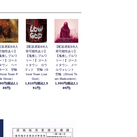
配送遅延8/8入
【配送遅延8/8入
【配送遅延8/8入
可能性あり】
荷可能性あり】
荷可能性あり】
鬼推しブルワ
【鬼推しブルワ
【鬼推しブルワ
ー！】ゴース
リー！】ゴース
リー！】ゴース
タウン ペー
トタウン ロウ
トタウン メー
ホース 空輸
ゴッド 空輸（G
ルヴォレント
host Town P
host Town Low
空輸（Ghost To
le Horse）
God）
wn Malevolent）
990円(税込2,1
1,810円(税込1,9
1,990円(税込2,1
89円)
91円)
89円)