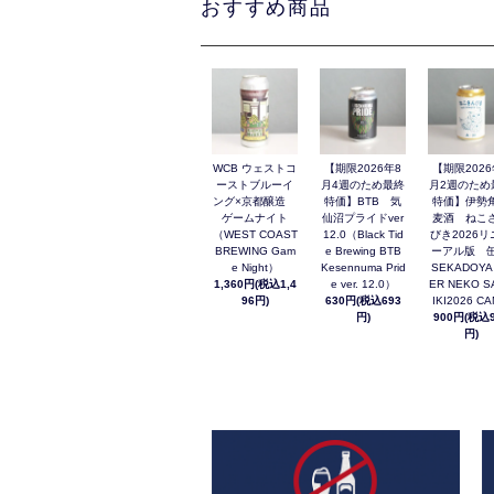
おすすめ商品
WCB ウェストコ
【期限2026年8
【期限2026
ーストブルーイ
月4週のため最終
月2週のため
ング×京都醸造
特価】BTB 気
特価】伊勢
ゲームナイト
仙沼プライドver
麦酒 ねこ
（WEST COAST
12.0（Black Tid
びき2026リ
BREWING Gam
e Brewing BTB
ーアル版 缶
e Night）
Kesennuma Prid
SEKADOYA
1,360円(税込1,4
e ver. 12.0）
ER NEKO S
96円)
630円(税込693
IKI2026 C
円)
900円(税込9
円)