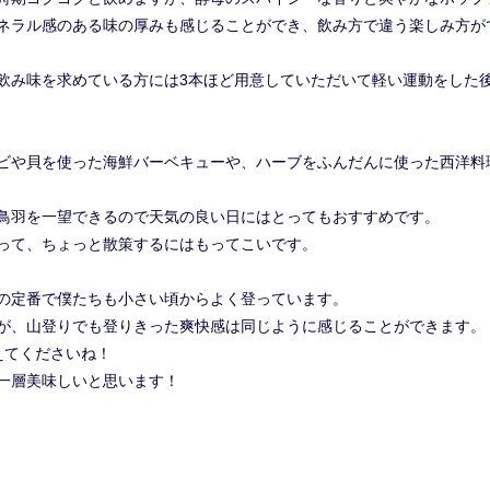
ネラル感のある味の厚みも感じることができ、飲み方で違う楽しみ方が
飲み味を求めている方には3本ほど用意していただいて軽い運動をした
ビや貝を使った海鮮バーベキューや、ハーブをふんだんに使った西洋料
鳥羽を一望できるので天気の良い日にはとってもおすすめです。
って、ちょっと散策するにはもってこいです。
の定番で僕たちも小さい頃からよく登っています。
が、山登りでも登りきった爽快感は同じように感じることができます。
えてくださいね！
一層美味しいと思います！