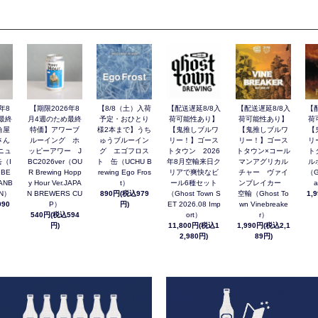
年8
【期限2026年8
【8/8（土）入荷
【配送遅延8/8入
【配送遅延8/8入
【
最終
月4週のため最終
予定・おひとり
荷可能性あり】
荷可能性あり】
荷
角屋
特価】アワーブ
様2本まで】うち
【鬼推しブルワ
【鬼推しブルワ
【
さん
ルーイング ホ
ゅうブルーイン
リー！】ゴース
リー！】ゴース
リ
ニュ
ッピーアワー J
グ エゴフロス
トタウン 2026
トタウン×コール
ト
（I
BC2026ver（OU
ト 缶（UCHU B
年8月空輸来日ク
マンアグリカル
ル
 BE
R Brewing Hopp
rewing Ego Fros
リアで爽快なビ
チャー ヴァイ
（G
ANB
y Hour Ver.JAPA
t）
ール6種セット
ンブレイカー
a
AN）
N BREWERS CU
890円(税込979
（Ghost Town S
空輸（Ghost To
1,
90
P）
円)
ET 2026.08 Imp
wn Vinebreake
540円(税込594
ort）
r）
円)
11,800円(税込1
1,990円(税込2,1
2,980円)
89円)