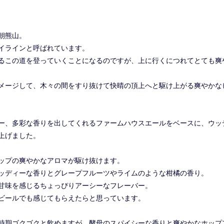
朝熊山。
イラインと呼ばれています。
るこの道を登っていくことになるのですが、上に行くにつれてとても爽
メージして、木々の間をすり抜けて快晴の頂上へと駆け上がる爽やかな
ー、多彩な香りを出してくれるファームハウスエールをベースに、ウッ
上げました。
ップの爽やかなアロマが駆け抜けます。
ッディーな香りとグレープフルーツやライムのような柑橘の香り。
甘味を感じるちょっぴりアーシーなフレーバー。
ビールでも感じてもらえたらと思っています。
時期ゴクゴクと飲めますが、酵母のスパイシーな香りと爽やかなホップ