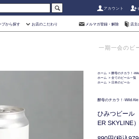
アカウント
ープから探す
お店のこだわり
メルマガ登録・解除
店主
一期一会のビ
ホーム
>
酵母のチカラ！-Wild 
ホーム
>
全てのビール一覧
ホーム
>
日本のビール
酵母のチカラ！-Wild Ale
ひみつビール ス
ER SKYLINE
890円(税込979