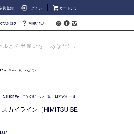
会員登録
ログイン
カート(
0
)
のびあログ
お問い合わせ
ールとの出逢いを、あなたに。
Ale、Saison系-
>
セゾン
、Saison系-
全てのビール一覧
日本のビール
カイライン（HIMITSU BE
）
円)