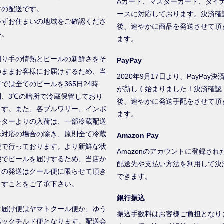
Aカード、マスターカード、ダイ
けの配送です。
ースに対応しております。決済確
必ずお住まいの地域をご確認くださ
後、速やかに商品を発送させて頂
い。
ます。
創り手の情熱とビールの新鮮さをそ
PayPay
のままお客様にお届けするため、当
2020年9月17日より、PayPay決
店では全てのビールを365日24時
が新しく始まりました！決済確認
間、3℃の暗所で冷蔵保管しており
後、速やかに発送手配をさせて頂
ます。また、各ブルワリー、インポ
ます。
ーターよりの入荷は、一部冷蔵配送
非対応の場合の除き、原則全て冷蔵
Amazon Pay
便で行っております。より新鮮な状
Amazonのアカウントに登録され
態でビールを届けするため、当店か
配送先や支払い方法を利用して決
らの発送はクール便に限らせて頂き
できます。
ますことをご了承下さい。
銀行振込
お届け便はヤマトクール便か、ゆう
振込手数料はお客様ご負担となり
パックチルド便となります。配送会