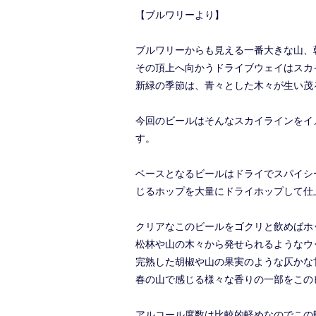
【ブルワリーより】
ブルワリーからも見える一番大きな山、
その頂上へ向かうドライブウェイはスカ
新緑の季節は、青々とした木々が生い茂
今回のビールはそんなスカイラインをイ
す。
ベースとなるビールはドライでスパイシ
じるホップを大量にドライホップして仕
クリアなこのビールをゴクリと飲めばホ
松林や山の木々から発せられるようなウ
完熟した胡椒や山の果実のような仄かな
春の山で感じる様々な香りの一部をこの
アルコール度数は比較的軽めなのでこの