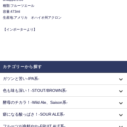
種類:フルーツエール
容量:473ml
生産地:アメリカ オハイオ州アクロン
【インポーターより】
カテゴリーから探す
ガツンと苦い-IPA系-
色も味も深い！-STOUT/BROWN系-
酵母のチカラ！-Wild Ale、Saison系-
癖になる酸っぱさ！-SOUR ALE系-
フルーツが色鮮やか-FRUIT ALE系-