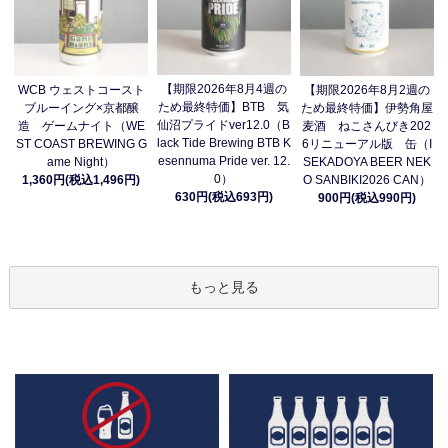
【期限2026年8月4週の
WCB ウェストコースト
【期限2026年8月2週の
ため最終特価】BTB 気
ブルーイング×京都醸
ため最終特価】伊勢角屋
仙沼プライドver12.0（B
造 ゲームナイト（WE
麦酒 ねこさんびき202
lack Tide Brewing BTB K
ST COAST BREWING G
6リニューアル版 缶（I
esennuma Pride ver. 12.
ame Night）
SEKADOYA BEER NEK
0）
1,360円(税込1,496円)
O SANBIKI2026 CAN）
630円(税込693円)
900円(税込990円)
もっと見る