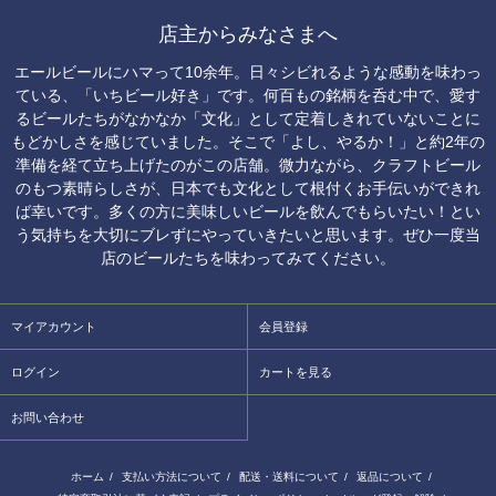
店主からみなさまへ
エールビールにハマって10余年。日々シビれるような感動を味わっ
ている、「いちビール好き」です。何百もの銘柄を呑む中で、愛す
るビールたちがなかなか「文化」として定着しきれていないことに
もどかしさを感じていました。そこで「よし、やるか！」と約2年の
準備を経て立ち上げたのがこの店舗。微力ながら、クラフトビール
のもつ素晴らしさが、日本でも文化として根付くお手伝いができれ
ば幸いです。多くの方に美味しいビールを飲んでもらいたい！とい
う気持ちを大切にブレずにやっていきたいと思います。ぜひ一度当
店のビールたちを味わってみてください。
マイアカウント
会員登録
ログイン
カートを見る
お問い合わせ
ホーム
/
支払い方法について
/
配送・送料について
/
返品について
/