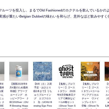
belにフルーツを投入し、まるでOld Fashionedのカクテルを飲んでい
が重たいBelgian Dubbelの味わいを和らげ、意外なほど飲みや
年8
【期限2026年8
【8/8（土）入荷
【鬼推しブルワ
【鬼推しブルワ
【
最終
月4週のため最終
予定・おひとり
リー！】ゴース
リー！】ゴース
リ
角屋
特価】アワーブ
様2本まで】うち
トタウン 2026
トタウン×コール
ト
さん
ルーイング ホ
ゅうブルーイン
年8月空輸来日ク
マンアグリカル
ル
ニュ
ッピーアワー J
グ エゴフロス
リアで爽快なビ
チャー ヴァイ
（G
（I
BC2026ver（OU
ト 缶（UCHU B
ール6種セット
ンブレイカー
a
 BE
R Brewing Hopp
rewing Ego Fros
（Ghost Town S
空輸（Ghost To
1,