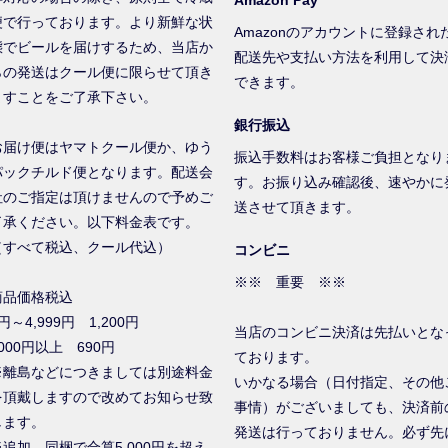
便で行っております。より新鮮な状
Amazonのアカウントに登録され
態でビールを届けするため、当店か
配送先や支払い方法を利用して決
らの発送はクール便に限らせて頂き
できます。
ますことをご了承下さい。
銀行振込
お届け便はヤマトクール便か、ゆう
振込手数料はお客様ご負担となり
パックチルド便となります。配送会
す。お振り込み確認後、速やかに
社のご指定は頂けませんので予めご
送させて頂きます。
了承ください。以下料金表です。
（すべて税込、クール代込）
コンビニ
※※ 重要 ※※
商品価格税込
円～4,999円 1,200円
当店のコンビニ決済は先払いとな
000円以上 690円
ております。
※離島などにつきましては別途料金
いかなる場合（日付指定、その他
を頂戴しますので改めてお知らせ致
事情）がございましても、決済前
します。
発送は行っておりません。必ず先
※追加、同梱で合算5,000円を超え