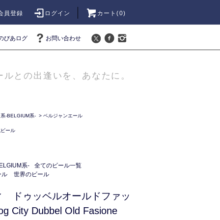
会員登録
ログイン
カート(
0
)
のびあログ
お問い合わせ
ールとの出逢いを、あなたに。
-BELGIUM系-
>
ベルジャンエール
成ビール
LGIUM系-
全てのビール一覧
ール
世界のビール
ィ ドゥッベルオールドファッ
ity Dubbel Old Fasione