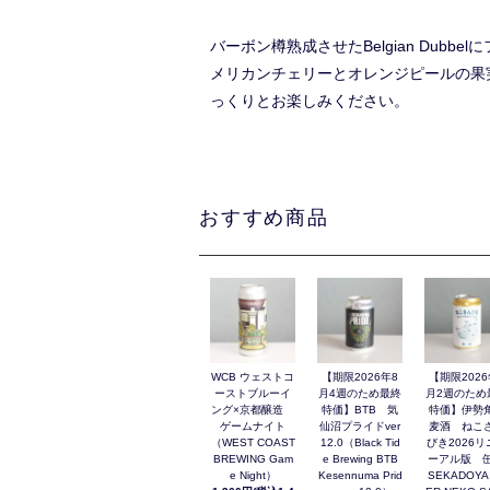
バーボン樽熟成させたBelgian Dub
メリカンチェリーとオレンジピールの果実感
っくりとお楽しみください。
おすすめ商品
WCB ウェストコ
【期限2026年8
【期限2026
ーストブルーイ
月4週のため最終
月2週のため
ング×京都醸造
特価】BTB 気
特価】伊勢
ゲームナイト
仙沼プライドver
麦酒 ねこ
（WEST COAST
12.0（Black Tid
びき2026リ
BREWING Gam
e Brewing BTB
ーアル版 缶
e Night）
Kesennuma Prid
SEKADOYA