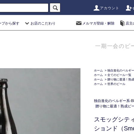
アカウント
ープから探す
お店のこだわり
メルマガ登録・解除
店主
一期一会のビ
ホーム
>
独自進化のベルギー系
ホーム
>
全てのビール一覧
ホーム
>
贈り物に最適！熟
ホーム
>
世界のビール
独自進化のベルギー系-BE
贈り物に最適！熟成ビ
スモッグシテ
ションド（Smog C