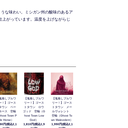
るかのような味わい。ミシガン州の酸味のあるア
すく仕上がっています。温度を上げながらじ
鬼推しブルワ
【鬼推しブルワ
【鬼推しブルワ
ー！】ゴース
リー！】ゴース
リー！】ゴース
タウン ペー
トタウン ロウ
トタウン メー
ホース 空輸
ゴッド 空輸（G
ルヴォレント
host Town P
host Town Low
空輸（Ghost To
le Horse）
God）
wn Malevolent）
990円(税込2,1
1,810円(税込1,9
1,990円(税込2,1