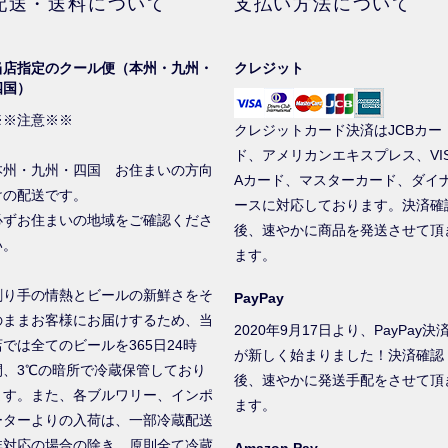
配送・送料について
支払い方法について
当店指定のクール便（本州・九州・
クレジット
四国）
※※注意※※
クレジットカード決済はJCBカー
ド、アメリカンエキスプレス、VI
本州・九州・四国 お住まいの方向
Aカード、マスターカード、ダイ
けの配送です。
ースに対応しております。決済確
必ずお住まいの地域をご確認くださ
後、速やかに商品を発送させて頂
い。
ます。
創り手の情熱とビールの新鮮さをそ
PayPay
のままお客様にお届けするため、当
2020年9月17日より、PayPay決
店では全てのビールを365日24時
が新しく始まりました！決済確認
間、3℃の暗所で冷蔵保管しており
後、速やかに発送手配をさせて頂
ます。また、各ブルワリー、インポ
ます。
ーターよりの入荷は、一部冷蔵配送
非対応の場合の除き、原則全て冷蔵
Amazon Pay