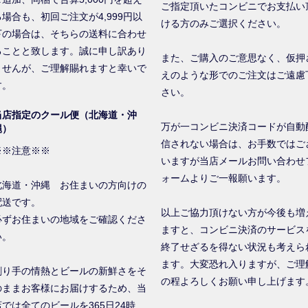
ご指定頂いたコンビニでお支払い
る場合も、初回ご注文が4,999円以
ける方のみご選択ください。
下の場合は、そちらの送料に合わせ
ることと致します。誠に申し訳あり
また、ご購入のご意思なく、仮押
ませんが、ご理解賜れますと幸いで
えのような形でのご注文はご遠慮
す。
さい。
当店指定のクール便（北海道・沖
万が一コンビニ決済コードが自動
縄）
信されない場合は、お手数ではご
※※注意※※
いますが当店メールお問い合わせ
ォームよりご一報願います。
北海道・沖縄 お住まいの方向けの
配送です。
以上ご協力頂けない方が今後も増
必ずお住まいの地域をご確認くださ
ますと、コンビニ決済のサービス
い。
終了せざるを得ない状況も考えら
ます。大変恐れ入りますが、ご理
創り手の情熱とビールの新鮮さをそ
の程よろしくお願い申し上げます
のままお客様にお届けするため、当
店では全てのビールを365日24時