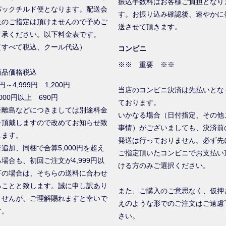
振込手数料はお客様ご負担となり
パックチルド便となります。配送会
す。お振り込み確認後、速やかに
社のご指定は頂けませんので予めご
送させて頂きます。
了承ください。以下料金表です。
（すべて税込、クール代込）
コンビニ
※※ 重要 ※※
商品価格税込
円～4,999円 1,200円
当店のコンビニ決済は先払いとな
000円以上 690円
ております。
※離島などにつきましては別途料金
いかなる場合（日付指定、その他
を頂戴しますので改めてお知らせ致
事情）がございましても、決済前
します。
発送は行っておりません。必ず先
※追加、同梱で合算5,000円を超え
ご指定頂いたコンビニでお支払い
る場合も、初回ご注文が4,999円以
ける方のみご選択ください。
下の場合は、そちらの送料に合わせ
ることと致します。誠に申し訳あり
また、ご購入のご意思なく、仮押
ませんが、ご理解賜れますと幸いで
えのような形でのご注文はご遠慮
す。
さい。