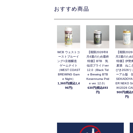
おすすめ商品
WCB ウェストコ
【期限2026年8
【期限2026
ーストブルーイ
月4週のため最終
月2週のため
ング×京都醸造
特価】BTB 気
特価】伊勢
ゲームナイト
仙沼プライドver
麦酒 ねこ
（WEST COAST
12.0（Black Tid
びき2026リ
BREWING Gam
e Brewing BTB
ーアル版 缶
e Night）
Kesennuma Prid
SEKADOYA
1,360円(税込1,4
e ver. 12.0）
ER NEKO S
96円)
630円(税込693
IKI2026 C
円)
900円(税込9
円)