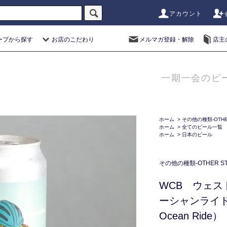
アカウント
ープから探す
お店のこだわり
メルマガ登録・解除
店主
一期一会のビ
ホーム
>
その他の種類-OTHER
ホーム
>
全てのビール一覧
ホーム
>
日本のビール
その他の種類-OTHER STY
WCB ウェ
ーシャンライド（
Ocean Ride）