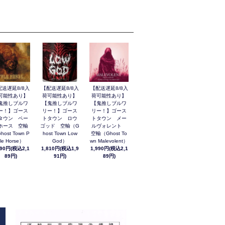
配送遅延8/8入
【配送遅延8/8入
【配送遅延8/8入
可能性あり】
荷可能性あり】
荷可能性あり】
鬼推しブルワ
【鬼推しブルワ
【鬼推しブルワ
ー！】ゴース
リー！】ゴース
リー！】ゴース
タウン ペー
トタウン ロウ
トタウン メー
ホース 空輸
ゴッド 空輸（G
ルヴォレント
host Town P
host Town Low
空輸（Ghost To
le Horse）
God）
wn Malevolent）
990円(税込2,1
1,810円(税込1,9
1,990円(税込2,1
89円)
91円)
89円)