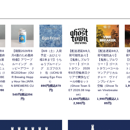
年8
【期限2026年8
【8/8（土）入荷
【配送遅延8/8入
【配送遅延8/8入
【
最終
月4週のため最終
予定・おひとり
荷可能性あり】
荷可能性あり】
荷
角屋
特価】アワーブ
様2本まで】うち
【鬼推しブルワ
【鬼推しブルワ
【
さん
ルーイング ホ
ゅうブルーイン
リー！】ゴース
リー！】ゴース
リ
ニュ
ッピーアワー J
グ エゴフロス
トタウン 2026
トタウン×コール
ト
（I
BC2026ver（OU
ト 缶（UCHU B
年8月空輸来日ク
マンアグリカル
ル
 BE
R Brewing Hopp
rewing Ego Fros
リアで爽快なビ
チャー ヴァイ
（G
ANB
y Hour Ver.JAPA
t）
ール6種セット
ンブレイカー
a
AN）
N BREWERS CU
890円(税込979
（Ghost Town S
空輸（Ghost To
1,
90
P）
円)
ET 2026.08 Imp
wn Vinebreake
540円(税込594
ort）
r）
円)
11,800円(税込1
1,990円(税込2,1
2,980円)
89円)