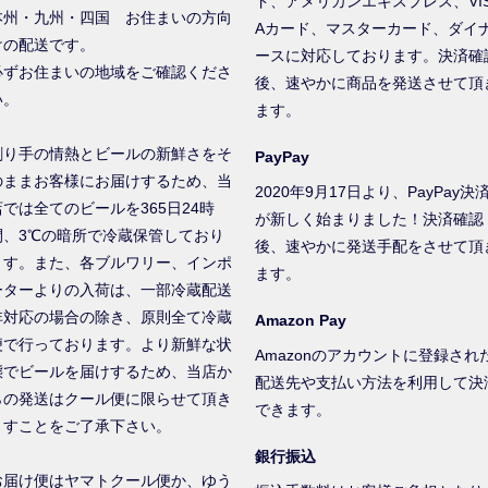
ド、アメリカンエキスプレス、VI
本州・九州・四国 お住まいの方向
Aカード、マスターカード、ダイ
けの配送です。
ースに対応しております。決済確
必ずお住まいの地域をご確認くださ
後、速やかに商品を発送させて頂
い。
ます。
創り手の情熱とビールの新鮮さをそ
PayPay
のままお客様にお届けするため、当
2020年9月17日より、PayPay決
店では全てのビールを365日24時
が新しく始まりました！決済確認
間、3℃の暗所で冷蔵保管しており
後、速やかに発送手配をさせて頂
ます。また、各ブルワリー、インポ
ます。
ーターよりの入荷は、一部冷蔵配送
非対応の場合の除き、原則全て冷蔵
Amazon Pay
便で行っております。より新鮮な状
Amazonのアカウントに登録され
態でビールを届けするため、当店か
配送先や支払い方法を利用して決
らの発送はクール便に限らせて頂き
できます。
ますことをご了承下さい。
銀行振込
お届け便はヤマトクール便か、ゆう