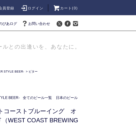
会員登録
ログイン
カート(
0
)
のびあログ
お問い合わせ
ールとの出逢いを、あなたに。
 STYLE BEER-
>
ビター
LE BEER-
全てのビール一覧
日本のビール
ストコーストブルーイング オ
WEST COAST BREWING