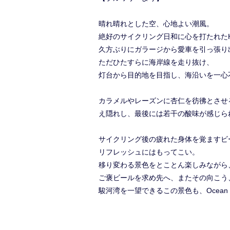
晴れ晴れとした空、心地よい潮風。
絶好のサイクリング日和に心を打たれたHo
久方ぶりにガラージから愛車を引っ張り
ただひたすらに海岸線を走り抜け、
灯台から目的地を目指し、海沿いを一心
カラメルやレーズンに杏仁を彷彿とさせ
え隠れし、最後には若干の酸味が感じられ
サイクリング後の疲れた身体を覚ますビ
リフレッシュにはもってこい。
移り変わる景色をとことん楽しみながら
ご褒ビールを求め先へ、またその向こう
駿河湾を一望できるこの景色も、Ocean 