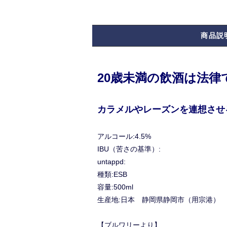
商品説
20歳未満の飲酒は法
カラメルやレーズンを連想させ
アルコール:4.5%
IBU（苦さの基準）:
untappd:
種類:ESB
容量:500ml
生産地:日本 静岡県静岡市（用宗港）
【ブルワリーより】