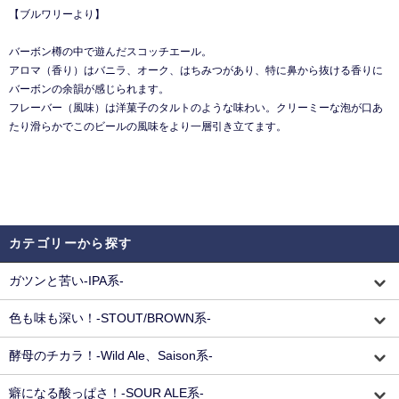
【ブルワリーより】
バーボン樽の中で遊んだスコッチエール。
アロマ（香り）はバニラ、オーク、はちみつがあり、特に鼻から抜ける香りに
バーボンの余韻が感じられます。
フレーバー（風味）は洋菓子のタルトのような味わい。クリーミーな泡が口あ
たり滑らかでこのビールの風味をより一層引き立てます。
カテゴリーから探す
ガツンと苦い-IPA系-
色も味も深い！-STOUT/BROWN系-
酵母のチカラ！-Wild Ale、Saison系-
癖になる酸っぱさ！-SOUR ALE系-