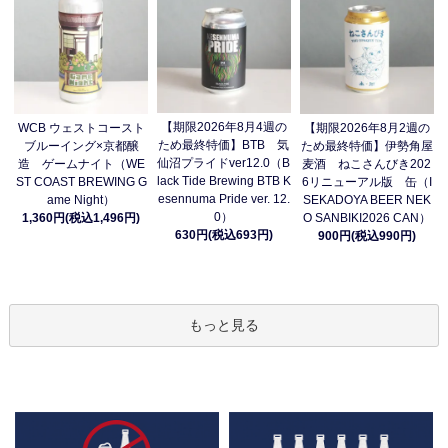
【期限2026年8月4週の
WCB ウェストコースト
【期限2026年8月2週の
ため最終特価】BTB 気
ブルーイング×京都醸
ため最終特価】伊勢角屋
仙沼プライドver12.0（B
造 ゲームナイト（WE
麦酒 ねこさんびき202
lack Tide Brewing BTB K
ST COAST BREWING G
6リニューアル版 缶（I
esennuma Pride ver. 12.
ame Night）
SEKADOYA BEER NEK
0）
1,360円(税込1,496円)
O SANBIKI2026 CAN）
630円(税込693円)
900円(税込990円)
もっと見る