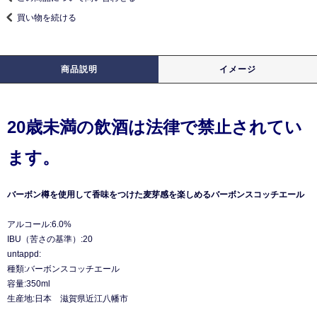
買い物を続ける
商品説明
イメージ
20歳未満の飲酒は法律で禁止されてい
ます。
バーボン樽を使用して香味をつけた麦芽感を楽しめるバーボンスコッチエール
アルコール:6.0%
IBU（苦さの基準）:20
untappd:
種類:バーボンスコッチエール
容量:350ml
生産地:日本 滋賀県近江八幡市