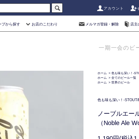
アカウント
ープから探す
お店のこだわり
メルマガ登録・解除
店主
一期一会のビ
ホーム
>
色も味も深い！-STO
ホーム
>
全てのビール一覧
ホーム
>
世界のビール
色も味も深い！-STOUT/
ノーブルエー
（Noble Ale W
1,190円(税込1,