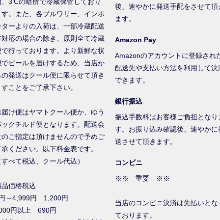
間、3℃の暗所で冷蔵保管しており
後、速やかに発送手配をさせて頂
ます。また、各ブルワリー、インポ
ます。
ーターよりの入荷は、一部冷蔵配送
非対応の場合の除き、原則全て冷蔵
Amazon Pay
便で行っております。より新鮮な状
Amazonのアカウントに登録され
態でビールを届けするため、当店か
配送先や支払い方法を利用して決
らの発送はクール便に限らせて頂き
できます。
ますことをご了承下さい。
銀行振込
お届け便はヤマトクール便か、ゆう
振込手数料はお客様ご負担となり
パックチルド便となります。配送会
す。お振り込み確認後、速やかに
社のご指定は頂けませんので予めご
送させて頂きます。
了承ください。以下料金表です。
（すべて税込、クール代込）
コンビニ
※※ 重要 ※※
商品価格税込
円～4,999円 1,200円
当店のコンビニ決済は先払いとな
000円以上 690円
ております。