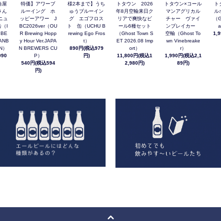
角屋
特価】アワーブ
様2本まで】うち
トタウン 2026
トタウン×コール
ト
さん
ルーイング ホ
ゅうブルーイン
年8月空輸来日ク
マンアグリカル
ル
ニュ
ッピーアワー J
グ エゴフロス
リアで爽快なビ
チャー ヴァイ
（G
（I
BC2026ver（OU
ト 缶（UCHU B
ール6種セット
ンブレイカー
a
 BE
R Brewing Hopp
rewing Ego Fros
（Ghost Town S
空輸（Ghost To
1,
ANB
y Hour Ver.JAPA
t）
ET 2026.08 Imp
wn Vinebreake
AN）
N BREWERS CU
890円(税込979
ort）
r）
90
P）
円)
11,800円(税込1
1,990円(税込2,1
540円(税込594
2,980円)
89円)
円)