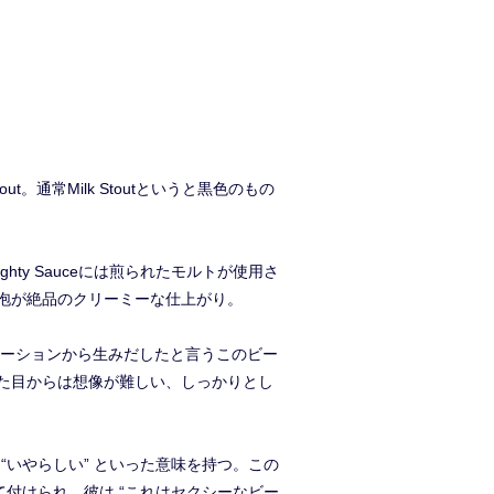
tout。通常Milk Stoutというと黒色のもの
hty Sauceには煎られたモルトが使用さ
泡が絶品のクリーミーな仕上がり。
ンスピレーションから生みだしたと言うこのビー
た目からは想像が難しい、しっかりとし
 “いやらしい” といった意味を持つ。この
kによって付けられ、彼は “これはセクシーなビー