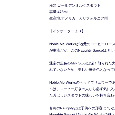
種類:ゴールデンミルクスタウト
容量:473ml
生産地:アメリカ カリフォルニア州
【インポーターより】
Noble Ale Worksが地元のコーヒーロース
が主流だが、このNaughty Sauc
通常の黒色のMilk Stoutは深く煎ら
れていないため、美しい黄金色となって
Noble Ale Worksのヘッドブリ
ルは、コーヒー好きの人なら必ず気に入
た芳ばしいスタウトの味わいを持ち合わ
名称のNaughtyとは子供への形容は 
Naughty SauceはNoble Ale