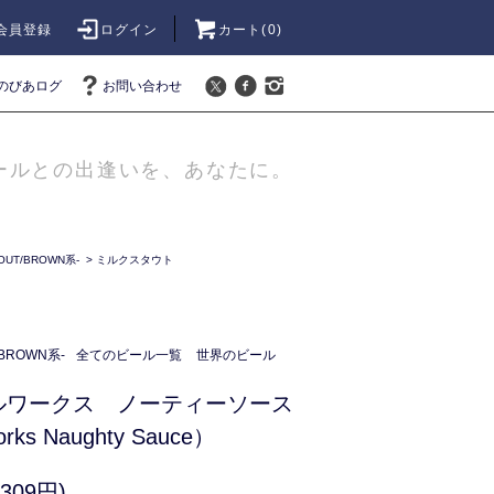
会員登録
ログイン
カート(
0
)
のびあログ
お問い合わせ
ールとの出逢いを、あなたに。
UT/BROWN系-
>
ミルクスタウト
BROWN系-
全てのビール一覧
世界のビール
ルワークス ノーティーソース
orks Naughty Sauce）
309円)