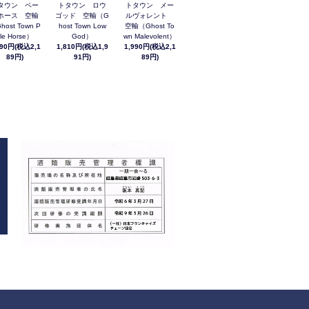
タウン ペー
トタウン ロウ
トタウン メー
ホース 空輸
ゴッド 空輸（G
ルヴォレント
host Town P
host Town Low
空輸（Ghost To
le Horse）
God）
wn Malevolent）
990円(税込2,1
1,810円(税込1,9
1,990円(税込2,1
89円)
91円)
89円)