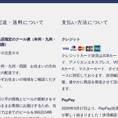
配送・送料について
支払い方法について
当店指定のクール便（本州・九州・
クレジット
四国）
※※注意※※
クレジットカード決済はJCBカー
ド、アメリカンエキスプレス、VI
本州・九州・四国 お住まいの方向
Aカード、マスターカード、ダイ
けの配送です。
ースに対応しております。決済確
必ずお住まいの地域をご確認くださ
後、速やかに商品を発送させて頂
い。
ます。
創り手の情熱とビールの新鮮さをそ
PayPay
のままお客様にお届けするため、当
2020年9月17日より、PayPay決
店では全てのビールを365日24時
が新しく始まりました！決済確認