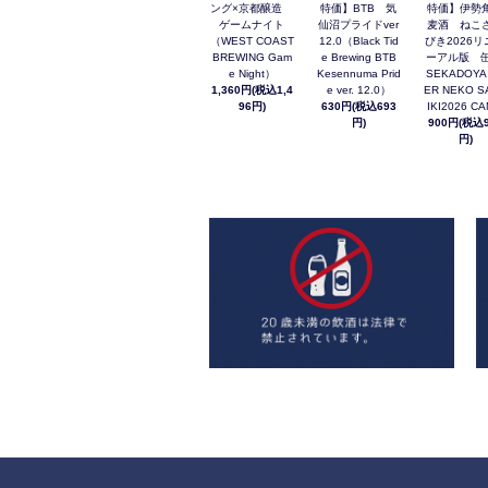
ング×京都醸造
特価】BTB 気
特価】伊勢
ゲームナイト
仙沼プライドver
麦酒 ねこ
（WEST COAST
12.0（Black Tid
びき2026リ
BREWING Gam
e Brewing BTB
ーアル版 缶
e Night）
Kesennuma Prid
SEKADOYA
1,360円(税込1,4
e ver. 12.0）
ER NEKO S
96円)
630円(税込693
IKI2026 C
円)
900円(税込9
円)