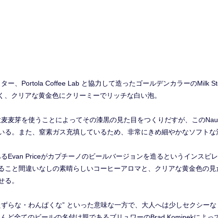
ター、Portola Coffee Lab と協力して造ったゴールデンカラーのMilk S
eは珍しく、クリアな黄金色にクリーミーでリッチな白い泡。
れた大麦麦芽を使うことによってその漆黒の見た目をつくりだすが、このNaug
いる。また、窒素ガス充填しているため、非常にきめ細やかなソフトな
ュワーであるEvan Priceがカプチーノのビールバージョンを造るというイ
ること間違いなしの素晴らしいコーヒーアロマと、クリアな黄金色の見
せる。
“いたずらな・わんぱくな” といった意味な一方で、大人へは少しセクシーな
 Worksのほとんど全てのビールの名付け親であるブリュワーのBrad Komine