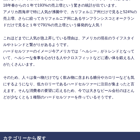
18年春からの１年で193%の売上増という驚きの統計が出ています。
アメリカ西海岸で特に人気が沸騰中で、カリフォルニア州だけで見ると524%の
売上増、さらに絞ってカリフォルニア州にあるサンフランシスコとオークラン
ドだけで見ると１年で791%の売上増という爆発的な人気！
これほどまでに人気が急上昇している理由は、アメリカの現在のライフスタイ
ルやトレンドと繋がりがあるようです。
ハードセルツァーのイメージ今アメリカでは「ヘルシー」がトレンドとなって
いて、ヘルシーな食事を心がける人やクロスフィットなどに通い体を鍛える人
がたくさんいます。
そのため、人々は食べ物だけでなく飲み物に含まれる糖分やカロリーなども気
にするようになり、低カロリーであるハードセルツァーに注目が集まったと言
えます。そんな消費者の要望に応えるため、今では大きなビール会社のほとん
どが少なくとも１種類のハードセルツァーを作っているそうです。
カテゴリーから探す