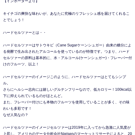
【インポーターより】
キイチゴの爽快な味わいが、あなたに究極のリフレッシュ感を届けてくれるこ
とでしょう！
ハードセルツァーとは・・
ハードセルツァーはサトウキビ（Cane Sugarケーンシュガー）由来の糖分によ
る発酵で生み出されたアルコールを使っているのが特徴です。つまり、ハード
セルツァーの原料は基本的に、水・アルコール(ケーンシュガー)・フレーバー付
けのフルーツ、以上！
ハードセルツァーのイメージこのように、ハードセルツァーはとてもシンプ
ル。
さらにヘルシー志向には嬉しいグルテンフリーなので、低カロリー！100kcal以
下に抑えられているものがほとんど。
また、フレーバー付けにも本物のフルーツを使用していることが多く、その味
わいも多彩です！
なぜ人気なの？
ハードセルツァーのイメージセルツァーは2019年に入ってから急激に人気度が
上昇し、アメリカのデータ分析会社Nielsenのマーケットリサーチによると、20