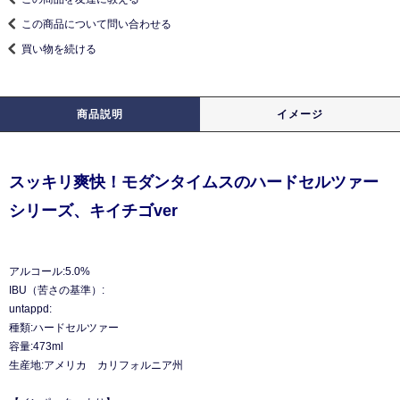
この商品について問い合わせる
買い物を続ける
商品説明
イメージ
スッキリ爽快！モダンタイムスのハードセルツァー
シリーズ、キイチゴver
アルコール:5.0%
IBU（苦さの基準）:
untappd:
種類:ハードセルツァー
容量:473ml
生産地:アメリカ カリフォルニア州