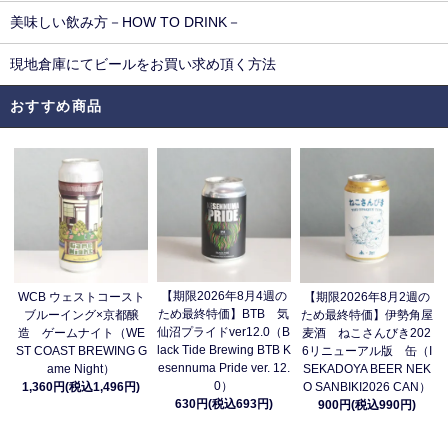
美味しい飲み方－HOW TO DRINK－
現地倉庫にてビールをお買い求め頂く方法
おすすめ商品
【期限2026年8月4週の
WCB ウェストコースト
【期限2026年8月2週の
ため最終特価】BTB 気
ブルーイング×京都醸
ため最終特価】伊勢角屋
仙沼プライドver12.0（B
造 ゲームナイト（WE
麦酒 ねこさんびき202
lack Tide Brewing BTB K
ST COAST BREWING G
6リニューアル版 缶（I
esennuma Pride ver. 12.
ame Night）
SEKADOYA BEER NEK
0）
1,360円(税込1,496円)
O SANBIKI2026 CAN）
630円(税込693円)
900円(税込990円)