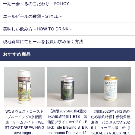
一期一会～るのこだわり－POLICY－
エールビールの種類－STYLE－
美味しい飲み方－HOW TO DRINK－
現地倉庫にてビールをお買い求め頂く方法
おすすめ商品
【期限2026年8月4週の
WCB ウェストコースト
【期限2026年8月2週の
ため最終特価】BTB 気
ブルーイング×京都醸
ため最終特価】伊勢角屋
仙沼プライドver12.0（B
造 ゲームナイト（WE
麦酒 ねこさんびき202
lack Tide Brewing BTB K
ST COAST BREWING G
6リニューアル版 缶（I
esennuma Pride ver. 12.
ame Night）
SEKADOYA BEER NEK