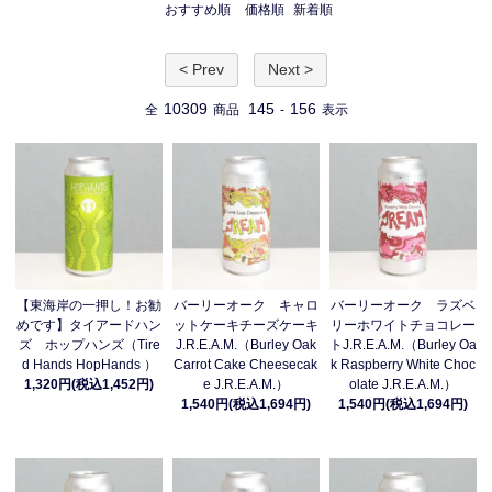
おすすめ順
価格順
新着順
< Prev
Next >
10309
145
156
全
商品
-
表示
【東海岸の一押し！お勧
バーリーオーク キャロ
バーリーオーク ラズベ
めです】タイアードハン
ットケーキチーズケーキ
リーホワイトチョコレー
ズ ホップハンズ（Tire
J.R.E.A.M.（Burley Oak
トJ.R.E.A.M.（Burley Oa
d Hands HopHands ）
Carrot Cake Cheesecak
k Raspberry White Choc
1,320円(税込1,452円)
e J.R.E.A.M.）
olate J.R.E.A.M.）
1,540円(税込1,694円)
1,540円(税込1,694円)