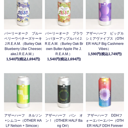
バーリーオーク ブルー
バーリーオーク ブラウ
アザーハーフ ビッグカ
ベリーウベチーズケーキ
ンバターアップルパイJ.
シミアヴァイブス（OTH
J.R.E.A.M.（Burley Oak
R.E.A.M.（Burley Oak Br
ER HALF Big Cashmere
Blueberry Ube Cheesec
own Butter Apple Pie J.
Vibes）
akeJ.R.E.A.M.）
R.E.A.M.）
1,590円(税込1,749円)
1,540円(税込1,694円)
1,540円(税込1,694円)
アザーハーフ ネルソン
アザーハーフ バン オ
アザーハーフ DDHフ
+シムコー（OTHER HA
ン！（OTHER HALF Ba
ォーエバーエバー（OTH
LF Nelson + Simcoe）
ng On!）
ER HALF DDH Forever