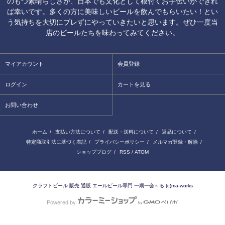
のもつ素晴らしさが、日本でも文化として根付くお手伝いができれ
ば幸いです。多くの方に美味しいビールを飲んでもらいたい！とい
う気持ちを大切にブレずにやっていきたいと思います。ぜひ一度当
店のビールたちを味わってみてください。
マイアカウント
会員登録
ログイン
カートを見る
お問い合わせ
ホーム
/
支払い方法について
/
配送・送料について
/
返品について
/
特定商取引法に基づく表記
/
プライバシーポリシー
/
メルマガ登録・解除
/
ショップブログ
/
RSS
/
ATOM
クラフトビール 販売 通販 エールビール専門 一期一会～る (c)ma-works
Powered by