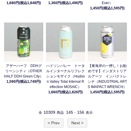
1,680円(税込1,848円)
1,360円(税込1,496円)
Ever）
1,450円(税込1,595円)
アザーハーフ DDHグ
ハドソンバレー トータ
【東海岸の一押し！お勧
リーンシティ（OTHER
ルインターナルリフレク
めです】インダストリア
HALF DDH Green City）
ションモザイク（Hudso
ルアーツ インパクトレ
1,590円(税込1,749円)
n Valley Total Internal R
ンチ（INDUSTRIAL ART
eflection MOSAIC）
S IMAPACT WRENCH）
1,660円(税込1,826円)
1,450円(税込1,595円)
10309
145
156
全
商品
-
表示
< Prev
Next >