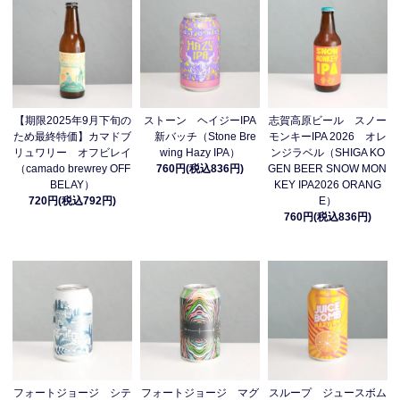
【期限2025年9月下旬の
ストーン ヘイジーIPA
志賀高原ビール スノー
ため最終特価】カマドブ
新バッチ（Stone Bre
モンキーIPA 2026 オレ
リュワリー オフビレイ
wing Hazy IPA）
ンジラベル（SHIGA KO
（camado brewrey OFF
760円(税込836円)
GEN BEER SNOW MON
BELAY）
KEY IPA2026 ORANG
720円(税込792円)
E）
760円(税込836円)
フォートジョージ シテ
フォートジョージ マグ
スループ ジュースボム