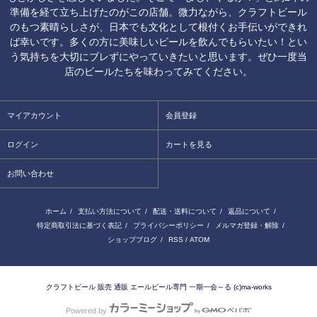
準備を経て立ち上げたのがこの店舗。微力ながら、クラフトビール
のもつ素晴らしさが、日本でも文化として根付くお手伝いができれ
ば幸いです。多くの方に美味しいビールを飲んでもらいたい！とい
う気持ちを大切にブレずにやっていきたいと思います。ぜひ一度当
店のビールたちを味わってみてください。
マイアカウント
会員登録
ログイン
カートを見る
お問い合わせ
ホーム
/
支払い方法について
/
配送・送料について
/
返品について
/
特定商取引法に基づく表記
/
プライバシーポリシー
/
メルマガ登録・解除
/
ショップブログ
/
RSS
/
ATOM
クラフトビール 販売 通販 エールビール専門 一期一会～る (c)ma-works
Powered by