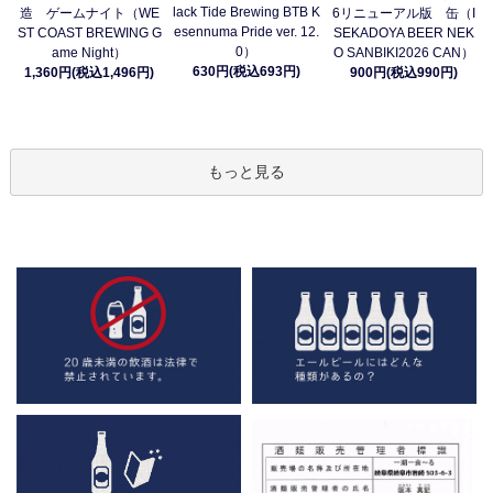
lack Tide Brewing BTB K
造 ゲームナイト（WE
6リニューアル版 缶（I
esennuma Pride ver. 12.
ST COAST BREWING G
SEKADOYA BEER NEK
0）
ame Night）
O SANBIKI2026 CAN）
630円(税込693円)
1,360円(税込1,496円)
900円(税込990円)
もっと見る