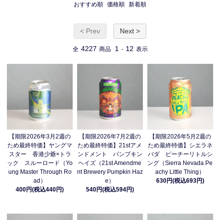
おすすめ順
価格順
新着順
< Prev
Next >
4227
1
12
全
商品
-
表示
【期限2026年3月2週の
【期限2026年7月2週の
【期限2026年5月2週の
ため最終特価】ヤングマ
ため最終特価】21stアメ
ため最終特価】シエラネ
スター 香港少爺×トラ
ンドメント パンプキン
バダ ピーチーリトルシ
ック スルーロード（Yo
ヘイズ（21st Amendme
ング（Sierra Nevada Pe
ung Master Through Ro
nt Brewery Pumpkin Haz
achy Little Thing）
ad）
e）
630円(税込693円)
400円(税込440円)
540円(税込594円)