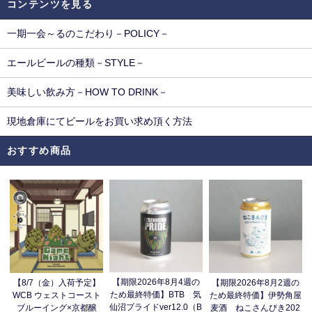
コンテンツを見る
一期一会～るのこだわり－POLICY－
エールビールの種類－STYLE－
美味しい飲み方－HOW TO DRINK－
現地倉庫にてビールをお買い求め頂く方法
おすすめ商品
【期限2026年8月4週の
【8/7（金）入荷予定】
【期限2026年8月2週の
ため最終特価】BTB 気
WCB ウェストコースト
ため最終特価】伊勢角屋
仙沼プライドver12.0（B
ブルーイング×京都醸
麦酒 ねこさんびき202