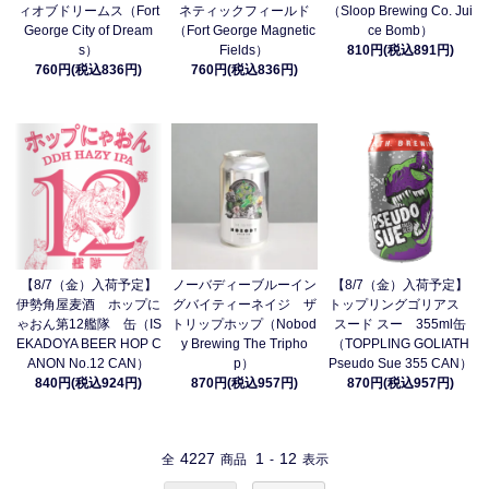
ィオブドリームス（Fort
ネティックフィールド
（Sloop Brewing Co. Jui
George City of Dream
（Fort George Magnetic
ce Bomb）
s）
Fields）
810円(税込891円)
760円(税込836円)
760円(税込836円)
【8/7（金）入荷予定】
ノーバディーブルーイン
【8/7（金）入荷予定】
伊勢角屋麦酒 ホップに
グバイティーネイジ ザ
トップリングゴリアス
ゃおん第12艦隊 缶（IS
トリップホップ（Nobod
スード スー 355ml缶
EKADOYA BEER HOP C
y Brewing The Tripho
（TOPPLING GOLIATH
ANON No.12 CAN）
p）
Pseudo Sue 355 CAN）
840円(税込924円)
870円(税込957円)
870円(税込957円)
4227
1
12
全
商品
-
表示