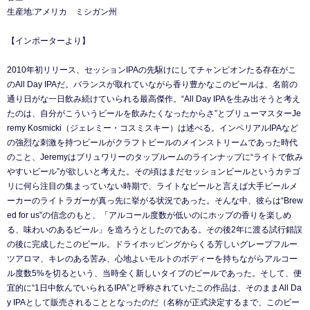
生産地:アメリカ ミシガン州
【インポーターより】
2010年初リリース、セッションIPAの先駆けにしてチャンピオンたる存在がこ
のAll Day IPAだ。バランスが取れていながら香り豊かなこのビールは、名前の
通り日がな一日飲み続けていられる最高傑作。“All Day IPAを生み出そうと考え
たのは、自分がこういうビールを飲みたくなったからさ”とブリューマスターJe
remy Kosmicki（ジェレミー・コスミスキー）は述べる。インペリアルIPAなど
の強烈な刺激を持つビールがクラフトビールのメインストリームであった時代
のこと、Jeremyはブリュワリーのタップルームのラインナップに“ライトで飲み
やすいビール”が欲しいと考えた。その頃はまだセッションビールというカテゴ
リに何ら注目の集まっていない時期で、ライトなビールと言えば大手ビールメ
ーカーのライトラガーが真っ先に挙がる状況であった。そんな中、彼らは“Brew
ed for us”の信念のもと、「アルコール度数が低いのにホップの香りを楽しめ
る、味わいのあるビール」を造ろうとしたのである。その後2年に渡る試行錯誤
の後に完成したこのビール。ドライホッピングからくる芳しいグレープフルー
ツアロマ、キレのある苦み、心地よいモルトのボディーを持ちながらアルコー
ル度数5%を切るという、当時全く新しいタイプのビールであった。そして、便
宜的に“1日中飲んでいられるIPA”と呼称されていたこの作品は、そのままAll Da
y IPAとして販売されることとなったのだ（名称が正式決定するまで、このビー