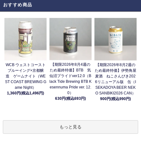
おすすめ商品
【期限2026年8月4週の
WCB ウェストコースト
【期限2026年8月2週の
ため最終特価】BTB 気
ブルーイング×京都醸
ため最終特価】伊勢角屋
仙沼プライドver12.0（B
造 ゲームナイト（WE
麦酒 ねこさんびき202
lack Tide Brewing BTB K
ST COAST BREWING G
6リニューアル版 缶（I
esennuma Pride ver. 12.
ame Night）
SEKADOYA BEER NEK
0）
1,360円(税込1,496円)
O SANBIKI2026 CAN）
630円(税込693円)
900円(税込990円)
もっと見る