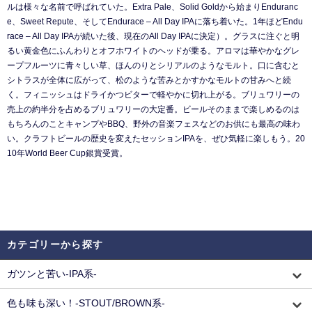
ルは様々な名前で呼ばれていた。Extra Pale、Solid Goldから始まりEnduranc
e、Sweet Repute、そしてEndurace – All Day IPAに落ち着いた。1年ほどEndu
race – All Day IPAが続いた後、現在のAll Day IPAに決定）。グラスに注ぐと明
るい黄金色にふんわりとオフホワイトのヘッドが乗る。アロマは華やかなグレ
ープフルーツに青々しい草、ほんのりとシリアルのようなモルト。口に含むと
シトラスが全体に広がって、松のような苦みとかすかなモルトの甘みへと続
く。フィニッシュはドライかつビターで軽やかに切れ上がる。ブリュワリーの
売上の約半分を占めるブリュワリーの大定番。ビールそのままで楽しめるのは
もちろんのことキャンプやBBQ、野外の音楽フェスなどのお供にも最高の味わ
い。クラフトビールの歴史を変えたセッションIPAを、ぜひ気軽に楽しもう。20
10年World Beer Cup銀賞受賞。
カテゴリーから探す
ガツンと苦い-IPA系-
色も味も深い！-STOUT/BROWN系-