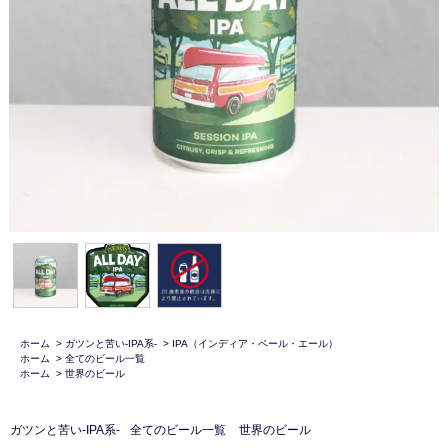
ホーム
>
ガツンと苦い-IPA系-
>
IPA（インディア・ペール・エール）
ホーム
>
全てのビール一覧
ホーム
>
世界のビール
ガツンと苦い-IPA系-
全てのビール一覧
世界のビール