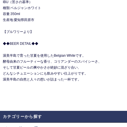
IBU（苦さの基準）
種類:ベルジャンホワイト
容量:350ml
生産地:愛知県田原市
【ブルワリーより】
◆◆BEER DETAIL◆◆
渥美半島で育った甘夏を使用したBelgian Whiteです。
酵母由来のフルーティーな香り、コリアンダーのスパイシーさ、
そして甘夏ピールの爽やかさが絶妙に混ざり合い、
どんなシチュエーションにも飲みやすい仕上がりです。
渥美半島の自然と人々の想いが詰まった一杯です。
カテゴリーから探す