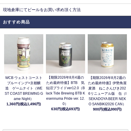
現地倉庫にてビールをお買い求め頂く方法
おすすめ商品
【期限2026年8月4週の
WCB ウェストコースト
【期限2026年8月2週の
ため最終特価】BTB 気
ブルーイング×京都醸
ため最終特価】伊勢角屋
仙沼プライドver12.0（B
造 ゲームナイト（WE
麦酒 ねこさんびき202
lack Tide Brewing BTB K
ST COAST BREWING G
6リニューアル版 缶（I
esennuma Pride ver. 12.
ame Night）
SEKADOYA BEER NEK
0）
1,360円(税込1,496円)
O SANBIKI2026 CAN）
630円(税込693円)
900円(税込990円)