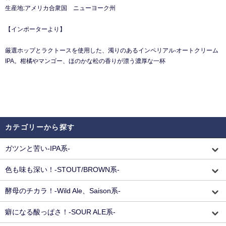
生産地:アメリカ合衆国 ニューヨーク州
【インポーターより】
厳選ホップとラクトースを使⽤した、濁りのあるインペリアル‧オートクリーム
IPA。柑橘やマンゴー、ほのかな松の⾹りが漂う濃厚な⼀杯
カテゴリーから探す
ガツンと苦い-IPA系-
色も味も深い！-STOUT/BROWN系-
酵母のチカラ！-Wild Ale、Saison系-
癖になる酸っぱさ！-SOUR ALE系-