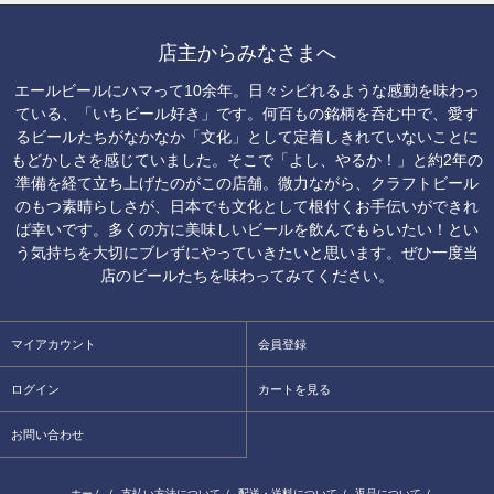
店主からみなさまへ
エールビールにハマって10余年。日々シビれるような感動を味わっ
ている、「いちビール好き」です。何百もの銘柄を呑む中で、愛す
るビールたちがなかなか「文化」として定着しきれていないことに
もどかしさを感じていました。そこで「よし、やるか！」と約2年の
準備を経て立ち上げたのがこの店舗。微力ながら、クラフトビール
のもつ素晴らしさが、日本でも文化として根付くお手伝いができれ
ば幸いです。多くの方に美味しいビールを飲んでもらいたい！とい
う気持ちを大切にブレずにやっていきたいと思います。ぜひ一度当
店のビールたちを味わってみてください。
マイアカウント
会員登録
ログイン
カートを見る
お問い合わせ
ホーム
/
支払い方法について
/
配送・送料について
/
返品について
/