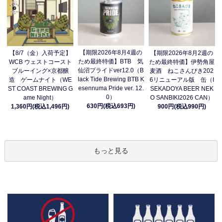
【期限2026年8月4週の
【8/7（金）入荷予定】
【期限2026年8月2週の
ため最終特価】BTB 気
WCB ウェストコースト
ため最終特価】伊勢角屋
仙沼プライドver12.0（B
ブルーイング×京都醸
麦酒 ねこさんびき202
lack Tide Brewing BTB K
造 ゲームナイト（WE
6リニューアル版 缶（I
esennuma Pride ver. 12.
ST COAST BREWING G
SEKADOYA BEER NEK
0）
ame Night）
O SANBIKI2026 CAN）
630円(税込693円)
1,360円(税込1,496円)
900円(税込990円)
もっと見る