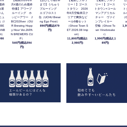
年8
【期限2026年8
【おひとり様2本
【鬼推しブルワ
【鬼推しブルワ
【
最終
月4週のため最終
まで】うちゅう
リー！】ゴース
リー！】ゴース
リ
角屋
特価】アワーブ
ブルーイング
トタウン 2026
トタウン×コール
ト
さん
ルーイング ホ
エゴフロスト
年8月空輸来日ク
マンアグリカル
ル
ニュ
ッピーアワー J
缶（UCHU Brewi
リアで爽快なビ
チャー ヴァイ
（G
（I
BC2026ver（OU
ng Ego Frost）
ール6種セット
ンブレイカー
a
 BE
R Brewing Hopp
890円(税込979
（Ghost Town S
空輸（Ghost To
1,
ANB
y Hour Ver.JAPA
円)
ET 2026.08 Imp
wn Vinebreake
AN）
N BREWERS CU
ort）
r）
90
P）
11,800円(税込1
1,990円(税込2,1
540円(税込594
2,980円)
89円)
円)