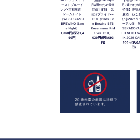
WCB ウェストコ
【期限2026年8
【期限2026
ーストブルーイ
月4週のため最終
月2週のため
ング×京都醸造
特価】BTB 気
特価】伊勢
ゲームナイト
仙沼プライドver
麦酒 ねこ
（WEST COAST
12.0（Black Tid
びき2026リ
BREWING Gam
e Brewing BTB
ーアル版 缶
e Night）
Kesennuma Prid
SEKADOYA
1,360円(税込1,4
e ver. 12.0）
ER NEKO S
96円)
630円(税込693
IKI2026 C
円)
900円(税込9
円)