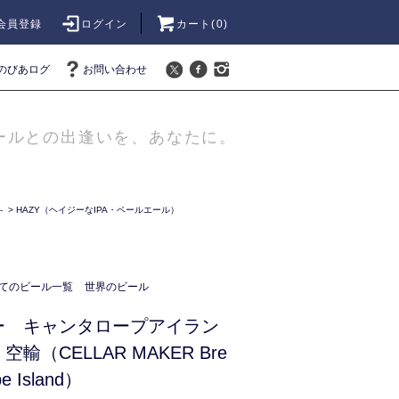
会員登録
ログイン
カート(
0
)
のびあログ
お問い合わせ
ールとの出逢いを、あなたに。
-
>
HAZY（ヘイジーなIPA・ペールエール）
てのビール一覧
世界のビール
ー キャンタロープアイラン
輸（CELLAR MAKER Bre
pe Island）