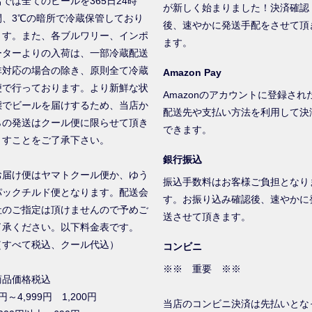
店では全てのビールを365日24時
が新しく始まりました！決済確認
間、3℃の暗所で冷蔵保管しており
後、速やかに発送手配をさせて頂
ます。また、各ブルワリー、インポ
ます。
ーターよりの入荷は、一部冷蔵配送
非対応の場合の除き、原則全て冷蔵
Amazon Pay
便で行っております。より新鮮な状
Amazonのアカウントに登録され
態でビールを届けするため、当店か
配送先や支払い方法を利用して決
らの発送はクール便に限らせて頂き
できます。
ますことをご了承下さい。
銀行振込
お届け便はヤマトクール便か、ゆう
振込手数料はお客様ご負担となり
パックチルド便となります。配送会
す。お振り込み確認後、速やかに
社のご指定は頂けませんので予めご
送させて頂きます。
了承ください。以下料金表です。
（すべて税込、クール代込）
コンビニ
※※ 重要 ※※
商品価格税込
円～4,999円 1,200円
当店のコンビニ決済は先払いとな