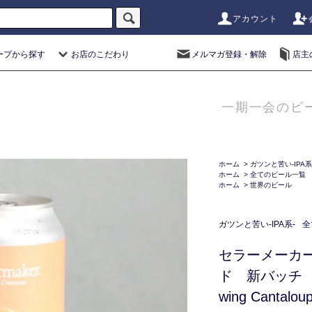
アカウント
ープから探す
お店のこだわり
メルマガ登録・解除
店主
一期一会のビ
ホーム
>
ガツンと苦い-IPA系
ホーム
>
全てのビール一覧
ホーム
>
世界のビール
ガツンと苦い-IPA系-
全
セラーメーカ
ド 新バッチ 空
wing Cantalou