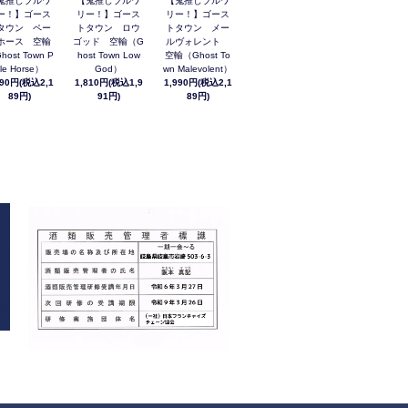
鬼推しブルワ
【鬼推しブルワ
【鬼推しブルワ
ー！】ゴース
リー！】ゴース
リー！】ゴース
タウン ペー
トタウン ロウ
トタウン メー
ホース 空輸
ゴッド 空輸（G
ルヴォレント
host Town P
host Town Low
空輸（Ghost To
le Horse）
God）
wn Malevolent）
990円(税込2,1
1,810円(税込1,9
1,990円(税込2,1
89円)
91円)
89円)