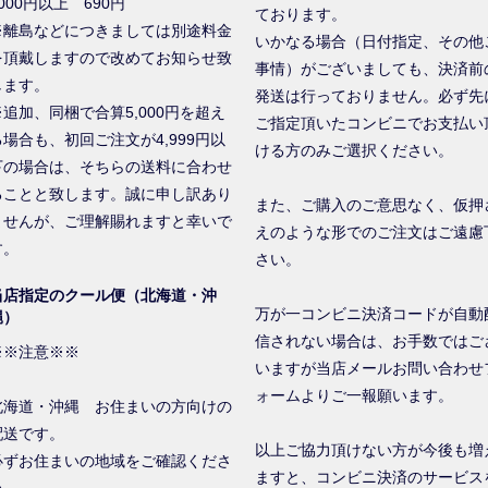
000円以上 690円
ております。
※離島などにつきましては別途料金
いかなる場合（日付指定、その他
を頂戴しますので改めてお知らせ致
事情）がございましても、決済前
します。
発送は行っておりません。必ず先
※追加、同梱で合算5,000円を超え
ご指定頂いたコンビニでお支払い
る場合も、初回ご注文が4,999円以
ける方のみご選択ください。
下の場合は、そちらの送料に合わせ
ることと致します。誠に申し訳あり
また、ご購入のご意思なく、仮押
ませんが、ご理解賜れますと幸いで
えのような形でのご注文はご遠慮
す。
さい。
当店指定のクール便（北海道・沖
万が一コンビニ決済コードが自動
縄）
信されない場合は、お手数ではご
※※注意※※
いますが当店メールお問い合わせ
ォームよりご一報願います。
北海道・沖縄 お住まいの方向けの
配送です。
以上ご協力頂けない方が今後も増
必ずお住まいの地域をご確認くださ
ますと、コンビニ決済のサービス
い。