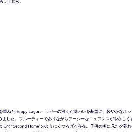
属しません。
重ねたHoppy Lager＞ ラガーの澄んだ味わいを基盤に、軽やかな
rを仕込みました。フルーティーでありながらアーシーなニュアンスがやさし
るで“Second Home”のようにくつろげる存在。子供の頃に見た夕