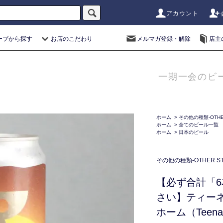
アカウント
ープから探す
お店のこだわり
メルマガ登録・解除
店主
一期一会のビ
ホーム
>
その他の種類-OTHER
ホーム
>
全てのビール一覧
ホーム
>
日本のビール
その他の種類-OTHER STY
【必ず合計「
さい】ティー
ホーム（Teenag