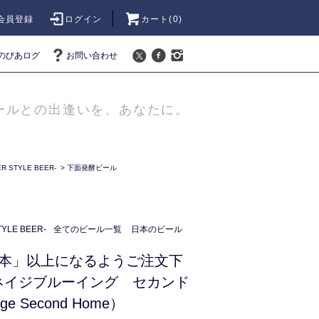
会員登録
ログイン
カート(
0
)
のびあログ
お問い合わせ
ールとの出逢いを、あなたに。
 STYLE BEER-
>
下面発酵ビール
LE BEER-
全てのビール一覧
日本のビール
6本」以上になるようご注文下
ネイジブルーイング セカンド
e Second Home）