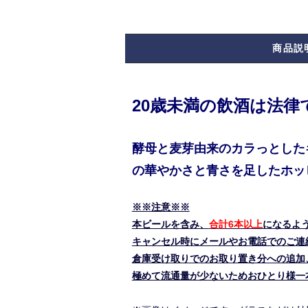
商品説
20歳未満の飲酒は法
酵母と麦芽由来のカラっとした
の華やかさと青さを足したホッ
※※注意※※
本ビールを含み、
合計6本以上
になるよ
キャンセル時にメールやお電話でのご連
倉庫受け取りでのお取り置き分への追加
極めて流通量が少ないためおひとり様一