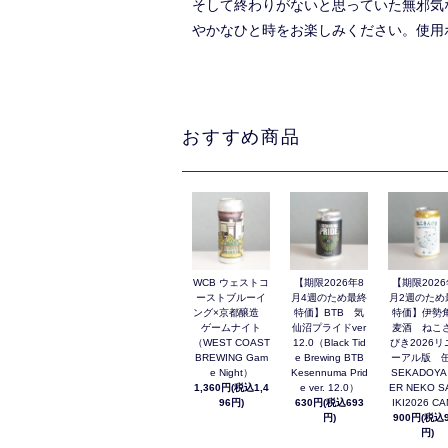
そして終わりがないと思っていた無邪気
やかなひと時をお楽しみください。使用ホップはNels
おすすめ商品
WCB ウェストコ
【期限2026年8
【期限2026
ーストブルーイ
月4週のため最終
月2週のため
ング×京都醸造
特価】BTB 気
特価】伊勢
ゲームナイト
仙沼プライドver
麦酒 ねこ
（WEST COAST
12.0（Black Tid
びき2026リ
BREWING Gam
e Brewing BTB
ーアル版 缶
e Night）
Kesennuma Prid
SEKADOYA
1,360円(税込1,4
e ver. 12.0）
ER NEKO S
96円)
630円(税込693
IKI2026 C
円)
900円(税込9
円)