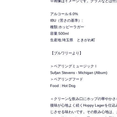
※画像はイメージです。グラスなどは付
アルコール:6.0%
IBU（苦さの基準）:
種類:ホッピーラガー
容量:500ml
生産地:埼玉県 ときがわ町
【ブルワリーより】
＞ペアリングミュージックⅠ
Sufjan Stevens - Michigan (Album)
＞ペアリングフード
Food : Hot Dog
＜クリーンな飲み口にホップの華やかさを
後味が心地よく続くHoppy Lage
じさせる味わいです。その飲み心地は、ま