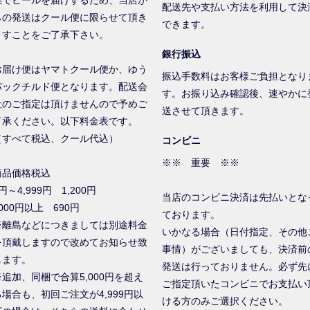
配送先や支払い方法を利用して決
らの発送はクール便に限らせて頂き
できます。
ますことをご了承下さい。
銀行振込
お届け便はヤマトクール便か、ゆう
振込手数料はお客様ご負担となり
パックチルド便となります。配送会
す。お振り込み確認後、速やかに
社のご指定は頂けませんので予めご
送させて頂きます。
了承ください。以下料金表です。
（すべて税込、クール代込）
コンビニ
※※ 重要 ※※
商品価格税込
円～4,999円 1,200円
当店のコンビニ決済は先払いとな
000円以上 690円
ております。
※離島などにつきましては別途料金
いかなる場合（日付指定、その他
を頂戴しますので改めてお知らせ致
事情）がございましても、決済前
します。
発送は行っておりません。必ず先
※追加、同梱で合算5,000円を超え
ご指定頂いたコンビニでお支払い
る場合も、初回ご注文が4,999円以
ける方のみご選択ください。