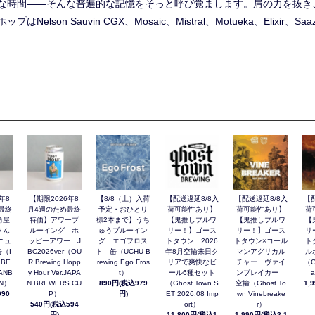
な時間――そんな普遍的な記憶をそっと呼び覚まします。肩の力を抜き
on Sauvin CGX、Mosaic、Mistral、Motueka、Elixir、Saa
年8
【期限2026年8
【8/8（土）入荷
【配送遅延8/8入
【配送遅延8/8入
【
最終
月4週のため最終
予定・おひとり
荷可能性あり】
荷可能性あり】
荷
角屋
特価】アワーブ
様2本まで】うち
【鬼推しブルワ
【鬼推しブルワ
【
さん
ルーイング ホ
ゅうブルーイン
リー！】ゴース
リー！】ゴース
リ
ニュ
ッピーアワー J
グ エゴフロス
トタウン 2026
トタウン×コール
ト
（I
BC2026ver（OU
ト 缶（UCHU B
年8月空輸来日ク
マンアグリカル
ル
 BE
R Brewing Hopp
rewing Ego Fros
リアで爽快なビ
チャー ヴァイ
（G
ANB
y Hour Ver.JAPA
t）
ール6種セット
ンブレイカー
a
AN）
N BREWERS CU
890円(税込979
（Ghost Town S
空輸（Ghost To
1,
90
P）
円)
ET 2026.08 Imp
wn Vinebreake
540円(税込594
ort）
r）
円)
11,800円(税込1
1,990円(税込2,1