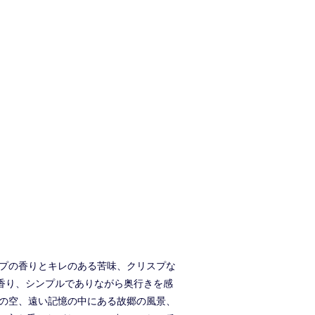
ホップの香りとキレのある苦味、クリスプな
く香り、シンプルでありながら奥行きを感
暮れの空、遠い記憶の中にある故郷の風景、