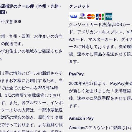
当店指定のクール便（本州・九州・
クレジット
四国）
※※注意※※
クレジットカード決済はJCBカー
ド、アメリカンエキスプレス、VI
本州・九州・四国 お住まいの方向
Aカード、マスターカード、ダイ
けの配送です。
ースに対応しております。決済確
必ずお住まいの地域をご確認くださ
後、速やかに商品を発送させて頂
い。
ます。
創り手の情熱とビールの新鮮さをそ
PayPay
のままお客様にお届けするため、当
2020年9月17日より、PayPay決
店では全てのビールを365日24時
が新しく始まりました！決済確認
間、3℃の暗所で冷蔵保管しており
後、速やかに発送手配をさせて頂
ます。また、各ブルワリー、インポ
ます。
ーターよりの入荷は、一部冷蔵配送
非対応の場合の除き、原則全て冷蔵
Amazon Pay
便で行っております。より新鮮な状
Amazonのアカウントに登録され
態でビールを届けするため、当店か