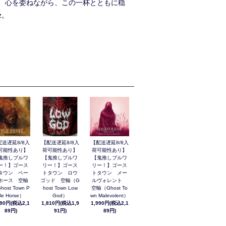
、心を委ねながら、この一杯とともに穏
z。
配送遅延8/8入
【配送遅延8/8入
【配送遅延8/8入
可能性あり】
荷可能性あり】
荷可能性あり】
鬼推しブルワ
【鬼推しブルワ
【鬼推しブルワ
ー！】ゴース
リー！】ゴース
リー！】ゴース
タウン ペー
トタウン ロウ
トタウン メー
ホース 空輸
ゴッド 空輸（G
ルヴォレント
host Town P
host Town Low
空輸（Ghost To
le Horse）
God）
wn Malevolent）
990円(税込2,1
1,810円(税込1,9
1,990円(税込2,1
89円)
91円)
89円)