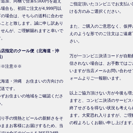
※追加、同梱で合算5,000円を超え
ご指定頂いたコンビニでお支払い
る場合も、初回ご注文が4,999円以
ける方のみご選択ください。
下の場合は、そちらの送料に合わせ
ることと致します。誠に申し訳あり
また、ご購入のご意思なく、仮押
ませんが、ご理解賜れますと幸いで
えのような形でのご注文はご遠慮
す。
さい。
当店指定のクール便（北海道・沖
万が一コンビニ決済コードが自動
縄）
信されない場合は、お手数ではご
※※注意※※
いますが当店メールお問い合わせ
ォームよりご一報願います。
北海道・沖縄 お住まいの方向けの
配送です。
以上ご協力頂けない方が今後も増
必ずお住まいの地域をご確認くださ
ますと、コンビニ決済のサービス
い。
終了せざるを得ない状況も考えら
ます。大変恐れ入りますが、ご理
創り手の情熱とビールの新鮮さをそ
の程よろしくお願い申し上げます
のままお客様にお届けするため、当
店では全てのビールを365日24時