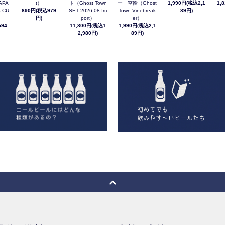
JAPA
t）
ト（Ghost Town
ー 空輸（Ghost
1,990円(税込2,1
1,
 CU
890円(税込979
SET 2026.08 Im
Town Vinebreak
89円)
円)
port）
er）
94
11,800円(税込1
1,990円(税込2,1
2,980円)
89円)