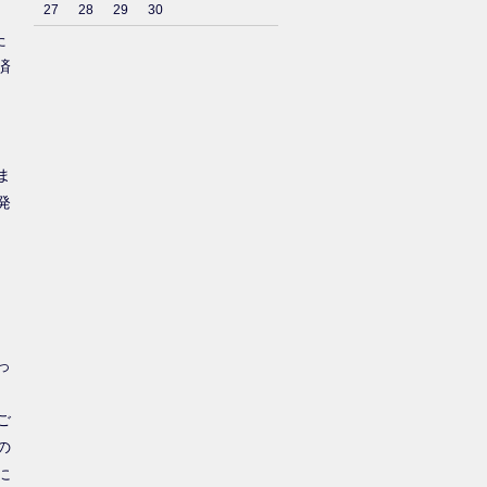
27
28
29
30
た
済
ま
発
っ
ご
の
に