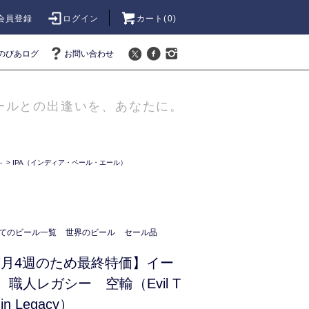
会員登録
ログイン
カート(
0
)
のびあログ
お問い合わせ
ールとの出逢いを、あなたに。
-
>
IPA（インディア・ペール・エール）
てのビール一覧
世界のビール
セール品
年7月4週のため最終特価】イー
職人レガシー 空輸（Evil T
nin Legacy）