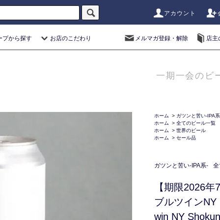
アカウント
ープから探す
お店のこだわり
メルマガ登録・解除
店主
一期一会のビ
ホーム
>
ガツンと苦い-IPA系
ホーム
>
全てのビール一覧
ホーム
>
世界のビール
ホーム
>
セール品
ガツンと苦い-IPA系-
全
【期限2026
ブルツインNY 
win NY Shoku