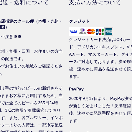
配送・送料について
支払い方法について
当店指定のクール便（本州・九州・
クレジット
四国）
※※注意※※
クレジットカード決済はJCBカー
ド、アメリカンエキスプレス、VI
本州・九州・四国 お住まいの方向
Aカード、マスターカード、ダイ
けの配送です。
ースに対応しております。決済確
必ずお住まいの地域をご確認くださ
後、速やかに商品を発送させて頂
い。
ます。
創り手の情熱とビールの新鮮さをそ
PayPay
のままお客様にお届けするため、当
2020年9月17日より、PayPay決
店では全てのビールを365日24時
が新しく始まりました！決済確認
間、3℃の暗所で冷蔵保管しており
後、速やかに発送手配をさせて頂
ます。また、各ブルワリー、インポ
ます。
ーターよりの入荷は、一部冷蔵配送