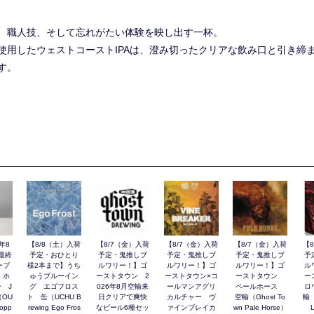
、職人技、そして忘れがたい体験を映し出す一杯。
使用したウェストコーストIPAは、澄み切ったクリアな飲み口と引き締
す。
年8
【8/8（土）入荷
【8/7（金）入荷
【8/7（金）入荷
【8/7（金）入荷
【
最終
予定・おひとり
予定・鬼推しブ
予定・鬼推しブ
予定・鬼推しブ
予
ーブ
様2本まで】うち
ルワリー！】ゴ
ルワリー！】ゴ
ルワリー！】ゴ
ル
 ホ
ゅうブルーイン
ーストタウン 2
ーストタウン×コ
ーストタウン
ー
 J
グ エゴフロス
026年8月空輸来
ールマンアグリ
ペールホース
ロ
（OU
ト 缶（UCHU B
日クリアで爽快
カルチャー ヴ
空輸（Ghost To
輸（
Hopp
rewing Ego Fros
なビール6種セッ
ァインブレイカ
wn Pale Horse）