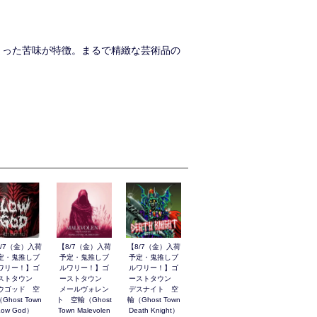
まった苦味が特徴。まるで精緻な芸術品の
8/7（金）入荷
【8/7（金）入荷
【8/7（金）入荷
定・鬼推しブ
予定・鬼推しブ
予定・鬼推しブ
ワリー！】ゴ
ルワリー！】ゴ
ルワリー！】ゴ
ストタウン
ーストタウン
ーストタウン
ウゴッド 空
メールヴォレン
デスナイト 空
Ghost Town
ト 空輸（Ghost
輸（Ghost Town
Low God）
Town Malevolen
Death Knight）