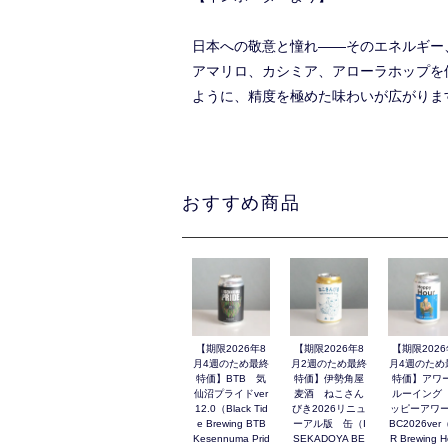
日本への敬意と憧れ――そのエネルギー
アマリロ、カシミア、アローラホップを
ように、精度を極めた味わいが広がりま
おすすめ商品
【期限2026年8
【期限2026年8
【期限2026
月4週のため最終
月2週のため最終
月4週のため
特価】BTB 気
特価】伊勢角屋
特価】アワ
仙沼プライドver
麦酒 ねこさん
ルーイング
12.0（Black Tid
びき2026リニュ
ッピーアワー
e Brewing BTB
ーアル版 缶（I
BC2026ver
Kesennuma Prid
SEKADOYA BE
R Brewing 