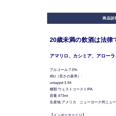
商品説
20歳未満の飲酒は法
アマリロ、カシミア、アローラ
アルコール:7.0%
IBU（苦さの基準）:
untappd:3.94
種類:ウェストコーストIPA
容量:473ml
生産地:アメリカ ニューヨーク州ニュ
【インポーターより】