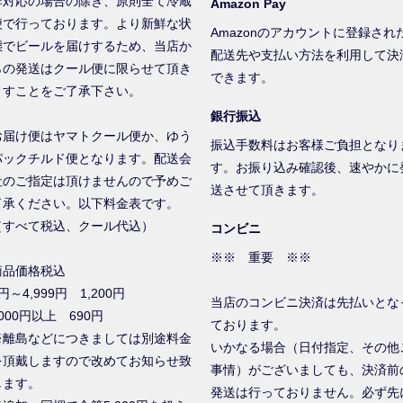
非対応の場合の除き、原則全て冷蔵
Amazon Pay
便で行っております。より新鮮な状
Amazonのアカウントに登録され
態でビールを届けするため、当店か
配送先や支払い方法を利用して決
らの発送はクール便に限らせて頂き
できます。
ますことをご了承下さい。
銀行振込
お届け便はヤマトクール便か、ゆう
振込手数料はお客様ご負担となり
パックチルド便となります。配送会
す。お振り込み確認後、速やかに
社のご指定は頂けませんので予めご
送させて頂きます。
了承ください。以下料金表です。
（すべて税込、クール代込）
コンビニ
※※ 重要 ※※
商品価格税込
円～4,999円 1,200円
当店のコンビニ決済は先払いとな
000円以上 690円
ております。
※離島などにつきましては別途料金
いかなる場合（日付指定、その他
を頂戴しますので改めてお知らせ致
事情）がございましても、決済前
します。
発送は行っておりません。必ず先