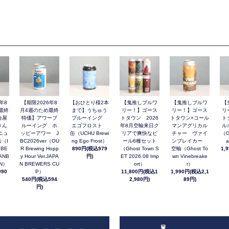
年8
【期限2026年8
【おひとり様2本
【鬼推しブルワ
【鬼推しブルワ
【
最終
月4週のため最終
まで】うちゅう
リー！】ゴース
リー！】ゴース
リ
角屋
特価】アワーブ
ブルーイング
トタウン 2026
トタウン×コール
ト
さん
ルーイング ホ
エゴフロスト
年8月空輸来日ク
マンアグリカル
ル
ニュ
ッピーアワー J
缶（UCHU Brewi
リアで爽快なビ
チャー ヴァイ
（G
（I
BC2026ver（OU
ng Ego Frost）
ール6種セット
ンブレイカー
a
 BE
R Brewing Hopp
890円(税込979
（Ghost Town S
空輸（Ghost To
1,
ANB
y Hour Ver.JAPA
円)
ET 2026.08 Imp
wn Vinebreake
AN）
N BREWERS CU
ort）
r）
90
P）
11,800円(税込1
1,990円(税込2,1
540円(税込594
2,980円)
89円)
円)