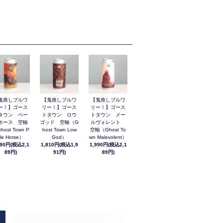
鬼推しブルワ
【鬼推しブルワ
【鬼推しブルワ
ー！】ゴース
リー！】ゴース
リー！】ゴース
タウン ペー
トタウン ロウ
トタウン メー
ホース 空輸
ゴッド 空輸（G
ルヴォレント
host Town P
host Town Low
空輸（Ghost To
le Horse）
God）
wn Malevolent）
990円(税込2,1
1,810円(税込1,9
1,990円(税込2,1
89円)
91円)
89円)