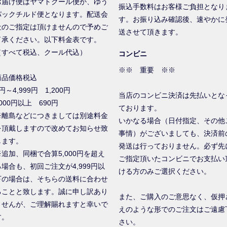
お届け便はヤマトクール便か、ゆう
振込手数料はお客様ご負担となり
パックチルド便となります。配送会
す。お振り込み確認後、速やかに
社のご指定は頂けませんので予めご
送させて頂きます。
了承ください。以下料金表です。
（すべて税込、クール代込）
コンビニ
※※ 重要 ※※
商品価格税込
円～4,999円 1,200円
当店のコンビニ決済は先払いとな
000円以上 690円
ております。
※離島などにつきましては別途料金
いかなる場合（日付指定、その他
を頂戴しますので改めてお知らせ致
事情）がございましても、決済前
します。
発送は行っておりません。必ず先
※追加、同梱で合算5,000円を超え
ご指定頂いたコンビニでお支払い
る場合も、初回ご注文が4,999円以
ける方のみご選択ください。
下の場合は、そちらの送料に合わせ
ることと致します。誠に申し訳あり
また、ご購入のご意思なく、仮押
ませんが、ご理解賜れますと幸いで
えのような形でのご注文はご遠慮
す。
さい。