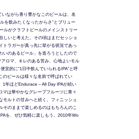
取れていながら香り豊かなこのビールは、名
ビールを飲みたくなったからさ”とブリュー
持つビールがクラフトビールのメインストリー
が欲しいと考えた。その頃はまだセッショ
イトラガーが真っ先に挙がる状況であっ
、味わいのあるビール」を造ろうとしたので
ツアロマ、キレのある苦み、心地よいモル
的に“1日中飲んでいられるIPA”と呼
で、このビールは様々な名前で呼ばれてい
1年ほどEndurace – All Day IPAが続い
。アロマは華やかなグレープフルーツに青々
なモルトの甘みへと続く。フィニッシュ
ルそのままで楽しめるのはもちろんのこ
Aを、ぜひ気軽に楽しもう。2010年Wo