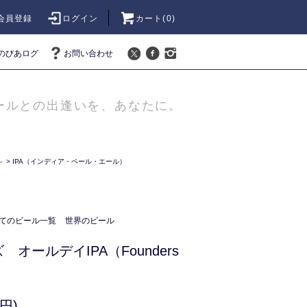
会員登録
ログイン
カート(
0
)
のびあログ
お問い合わせ
ールとの出逢いを、あなたに。
-
>
IPA（インディア・ペール・エール）
てのビール一覧
世界のビール
オールデイIPA（Founders
円)