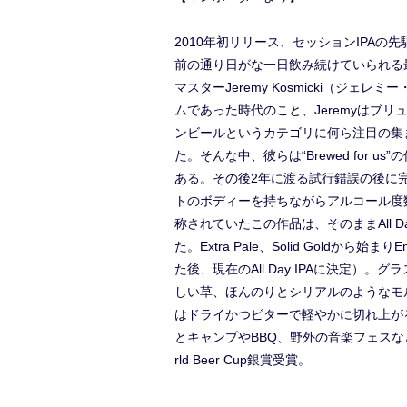
2010年初リリース、セッションIPAの
前の通り日がな一日飲み続けていられる最高
マスターJeremy Kosmicki（
ムであった時代のこと、Jeremyはブ
ンビールというカテゴリに何ら注目の集
た。そんな中、彼らは“Brewed fo
ある。その後2年に渡る試行錯誤の後に
トのボディーを持ちながらアルコール度数
称されていたこの作品は、そのままAll
た。Extra Pale、Solid Goldから始まりEn
た後、現在のAll Day IPAに決
しい草、ほんのりとシリアルのようなモ
はドライかつビターで軽やかに切れ上が
とキャンプやBBQ、野外の音楽フェスな
rld Beer Cup銀賞受賞。