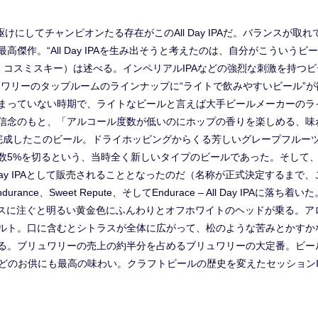
先駆けにしてチャンピオンたる存在がこのAll Day IPAだ。バランスが
傑作。“All Day IPAを生み出そうと考えたのは、自分がこういう
ジェレミー・コスミスキー）は述べる。インペリアルIPAなどの強烈な刺激を
リュワリーのタップルームのラインナップに“ライトで飲みやすいビール”
まっていない時期で、ライトなビールと言えば大手ビールメーカーのラ
r us”の信念のもと、「アルコール度数が低いのにホップの香りを楽しめる
完成したこのビール。ドライホッピングからくる芳しいグレープフルー
5%を切るという、当時全く新しいタイプのビールであった。そして、便宜
 Day IPAとして販売されることとなったのだ（名称が正式決定するま
durance、Sweet Repute、そしてEndurace – All Day IPAに落ち着いた。
定）。グラスに注ぐと明るい黄金色にふんわりとオフホワイトのヘッドが乗る
ルト。口に含むとシトラスが全体に広がって、松のような苦みとかすか
る。ブリュワリーの売上の約半分を占めるブリュワリーの大定番。ビー
どのお供にも最高の味わい。クラフトビールの歴史を変えたセッションIP