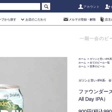
アカウント
ープから探す
お店のこだわり
メルマガ登録・解除
店主
一期一会のビ
ホーム
>
ガツンと苦い-IPA系
ホーム
>
全てのビール一覧
ホーム
>
世界のビール
ガツンと苦い-IPA系-
全
ファウンダーズ 
All Day IPA）
900円(税込990