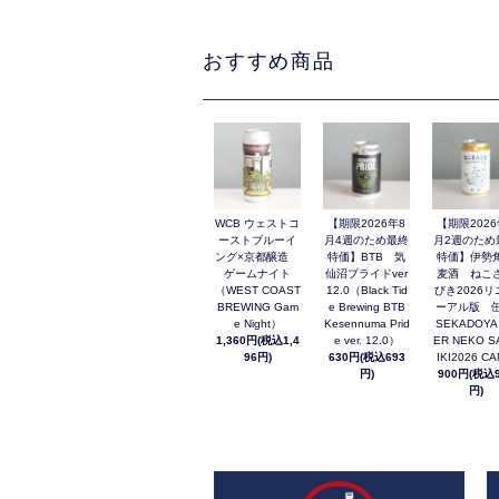
おすすめ商品
WCB ウェストコ
【期限2026年8
【期限2026
ーストブルーイ
月4週のため最終
月2週のため
ング×京都醸造
特価】BTB 気
特価】伊勢
ゲームナイト
仙沼プライドver
麦酒 ねこ
（WEST COAST
12.0（Black Tid
びき2026リ
BREWING Gam
e Brewing BTB
ーアル版 缶
e Night）
Kesennuma Prid
SEKADOYA
1,360円(税込1,4
e ver. 12.0）
ER NEKO S
96円)
630円(税込693
IKI2026 C
円)
900円(税込9
円)