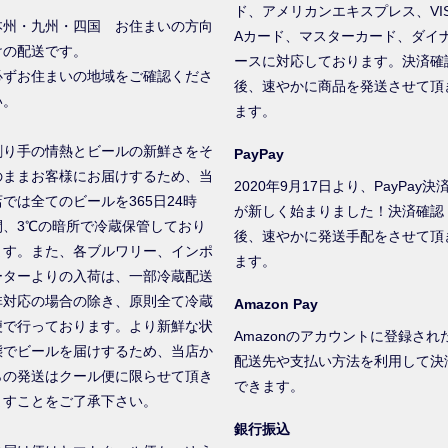
ド、アメリカンエキスプレス、VI
本州・九州・四国 お住まいの方向
Aカード、マスターカード、ダイ
けの配送です。
ースに対応しております。決済確
必ずお住まいの地域をご確認くださ
後、速やかに商品を発送させて頂
い。
ます。
創り手の情熱とビールの新鮮さをそ
PayPay
のままお客様にお届けするため、当
2020年9月17日より、PayPay決
店では全てのビールを365日24時
が新しく始まりました！決済確認
間、3℃の暗所で冷蔵保管しており
後、速やかに発送手配をさせて頂
ます。また、各ブルワリー、インポ
ます。
ーターよりの入荷は、一部冷蔵配送
非対応の場合の除き、原則全て冷蔵
Amazon Pay
便で行っております。より新鮮な状
Amazonのアカウントに登録され
態でビールを届けするため、当店か
配送先や支払い方法を利用して決
らの発送はクール便に限らせて頂き
できます。
ますことをご了承下さい。
銀行振込