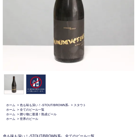
ホーム
>
色も味も深い！-STOUT/BROWN系-
>
スタウト
ホーム
>
全てのビール一覧
ホーム
>
贈り物に最適！熟成ビール
ホーム
>
世界のビール
色も味も深い！-STOUT/BROWN系-
全てのビール一覧