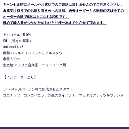
キャンセル時にメールやお電話でのご連絡は致しませんのでご注意ください。
倉庫受け取りでのお取り置き分への追加、過去オーダーとの同梱の方は全ての
オーダー合計で6本以上になればOKです。
極めて輸入量が少ないためおひとり様一本までとさせて頂きます。
アルコール:15.0%
IBU（苦さの基準）:
untappd:4.46
種類:バレルエイジインペリアルスタウト
容量:500ml
生産地:アメリカ合衆国 ニューヨーク州
【インポーターより】
17〜34ヶ月バーボン樽で熟成させたスタウト
ココナッツ、コンゴバニラ、野生のタイバナナ、マカダミアナッツをブレンド