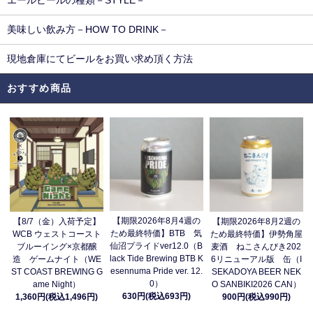
エールビールの種類－STYLE－
美味しい飲み方－HOW TO DRINK－
現地倉庫にてビールをお買い求め頂く方法
おすすめ商品
【期限2026年8月4週の
【8/7（金）入荷予定】
【期限2026年8月2週の
ため最終特価】BTB 気
WCB ウェストコースト
ため最終特価】伊勢角屋
仙沼プライドver12.0（B
ブルーイング×京都醸
麦酒 ねこさんびき202
lack Tide Brewing BTB K
造 ゲームナイト（WE
6リニューアル版 缶（I
esennuma Pride ver. 12.
ST COAST BREWING G
SEKADOYA BEER NEK
0）
ame Night）
O SANBIKI2026 CAN）
630円(税込693円)
1,360円(税込1,496円)
900円(税込990円)