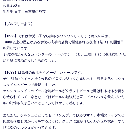
容量:350ml
生産地:日本 三重県伊勢市
【ブルワリーより】
【1638】それは伊勢っ子なら誰もがワクワクしてしまう魔法の言葉。
100年以上の歴史がある伊勢の高柳商店街で開催される夜店（祭り）の開催日
を示しています。
子供の頃はみんなカレンダーの1638が付く日（と、土曜日）には夜店に行きた
いと親におねだりしたものでした。
【1638】は高柳の夜店をイメージしたビールです。
子供の頃からずっと続く夜店のノスタルジックな思い出を、歴史あるケルシュ
スタイルのビールで表現しました。
ケルシュスタイルのビールは地ビールがクラフトビールと呼ばれるはるか昔か
ら造られていて、今となってはビールの勉強だと言ってケルシュを飲んでいた
頃の記憶も良き思い出として少し懐かしく感じます。
またまた、ケルシュはとってもドリンカブルで飲みやすく、本場のドイツでは
何度も何度もおかわりをするように、グラスに注がれたケルシュを飲み干すた
びに次のケルシュがやってきます。