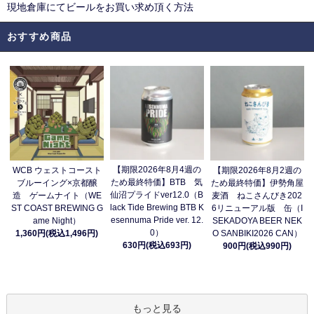
現地倉庫にてビールをお買い求め頂く方法
おすすめ商品
【期限2026年8月4週の
WCB ウェストコースト
【期限2026年8月2週の
ため最終特価】BTB 気
ブルーイング×京都醸
ため最終特価】伊勢角屋
仙沼プライドver12.0（B
造 ゲームナイト（WE
麦酒 ねこさんびき202
lack Tide Brewing BTB K
ST COAST BREWING G
6リニューアル版 缶（I
esennuma Pride ver. 12.
ame Night）
SEKADOYA BEER NEK
0）
1,360円(税込1,496円)
O SANBIKI2026 CAN）
630円(税込693円)
900円(税込990円)
もっと見る