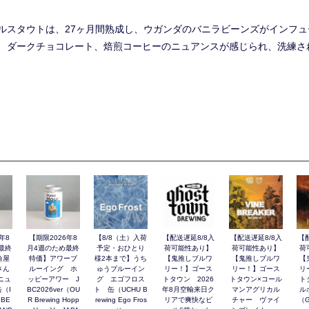
ルスタウトは、27ヶ月間熟成し、ウガンダのバニラビーンズがインフ
、ダークチョコレート、焙煎コーヒーのニュアンスが感じられ、洗練さ
年8
【期限2026年8
【8/8（土）入荷
【配送遅延8/8入
【配送遅延8/8入
【
最終
月4週のため最終
予定・おひとり
荷可能性あり】
荷可能性あり】
荷
角屋
特価】アワーブ
様2本まで】うち
【鬼推しブルワ
【鬼推しブルワ
【
さん
ルーイング ホ
ゅうブルーイン
リー！】ゴース
リー！】ゴース
リ
ニュ
ッピーアワー J
グ エゴフロス
トタウン 2026
トタウン×コール
ト
（I
BC2026ver（OU
ト 缶（UCHU B
年8月空輸来日ク
マンアグリカル
ル
 BE
R Brewing Hopp
rewing Ego Fros
リアで爽快なビ
チャー ヴァイ
（G