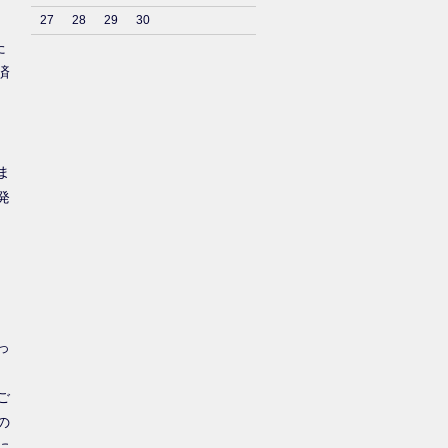
27
28
29
30
た
済
ま
発
っ
ご
の
に