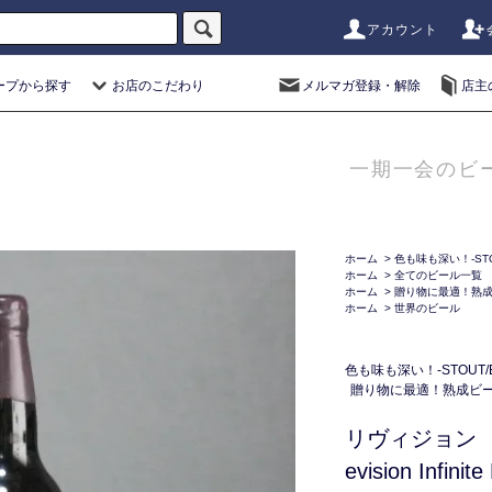
アカウント
ープから探す
お店のこだわり
メルマガ登録・解除
店主
一期一会のビ
ホーム
>
色も味も深い！-STO
ホーム
>
全てのビール一覧
ホーム
>
贈り物に最適！熟
ホーム
>
世界のビール
色も味も深い！-STOUT/
贈り物に最適！熟成ビ
リヴィジョン
evision Infini