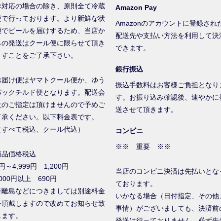
非対応の場合の除き、原則全て冷蔵
Amazon Pay
便で行っております。より新鮮な状
Amazonのアカウントに登録され
態でビールを届けするため、当店か
配送先や支払い方法を利用して決
らの発送はクール便に限らせて頂き
できます。
ますことをご了承下さい。
銀行振込
お届け便はヤマトクール便か、ゆう
振込手数料はお客様ご負担となり
パックチルド便となります。配送会
す。お振り込み確認後、速やかに
社のご指定は頂けませんので予めご
送させて頂きます。
了承ください。以下料金表です。
（すべて税込、クール代込）
コンビニ
※※ 重要 ※※
商品価格税込
円～4,999円 1,200円
当店のコンビニ決済は先払いとな
000円以上 690円
ております。
※離島などにつきましては別途料金
いかなる場合（日付指定、その他
を頂戴しますので改めてお知らせ致
事情）がございましても、決済前
します。
発送は行っておりません。必ず先