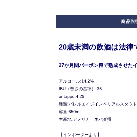
商品説
20歳未満の飲酒は法
27か月間バーボン樽で熟成させた
アルコール:14.2%
IBU（苦さの基準）:35
untappd:4.29
種類:バレルエイジインペリアルスタウト
容量:650ml
生産地:アメリカ ネバダ州
【インポーターより】