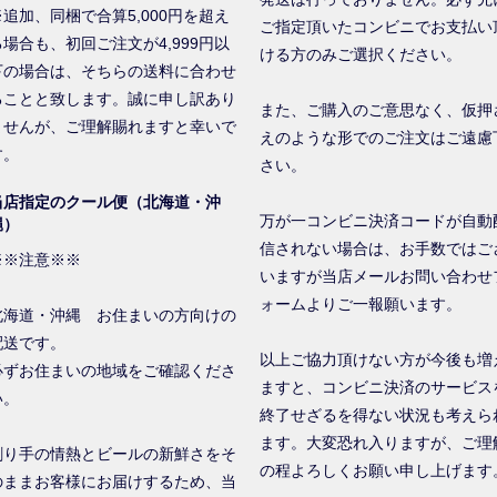
※追加、同梱で合算5,000円を超え
ご指定頂いたコンビニでお支払い
る場合も、初回ご注文が4,999円以
ける方のみご選択ください。
下の場合は、そちらの送料に合わせ
ることと致します。誠に申し訳あり
また、ご購入のご意思なく、仮押
ませんが、ご理解賜れますと幸いで
えのような形でのご注文はご遠慮
す。
さい。
当店指定のクール便（北海道・沖
万が一コンビニ決済コードが自動
縄）
信されない場合は、お手数ではご
※※注意※※
いますが当店メールお問い合わせ
ォームよりご一報願います。
北海道・沖縄 お住まいの方向けの
配送です。
以上ご協力頂けない方が今後も増
必ずお住まいの地域をご確認くださ
ますと、コンビニ決済のサービス
い。
終了せざるを得ない状況も考えら
ます。大変恐れ入りますが、ご理
創り手の情熱とビールの新鮮さをそ
の程よろしくお願い申し上げます
のままお客様にお届けするため、当