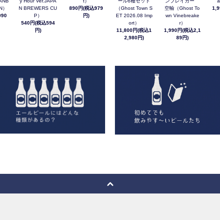
ANB
y Hour Ver.JAPA
t）
ール6種セット
ンブレイカー
a
AN）
N BREWERS CU
890円(税込979
（Ghost Town S
空輸（Ghost To
1,
90
P）
円)
ET 2026.08 Imp
wn Vinebreake
540円(税込594
ort）
r）
円)
11,800円(税込1
1,990円(税込2,1
2,980円)
89円)