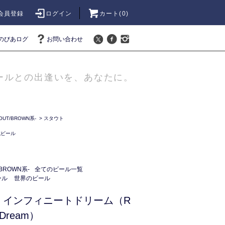
会員登録
ログイン
カート(
0
)
のびあログ
お問い合わせ
ールとの出逢いを、あなたに。
UT/BROWN系-
>
スタウト
成ビール
BROWN系-
全てのビール一覧
ール
世界のビール
 インフィニートドリーム（R
te Dream）