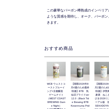
この豪華なバーボン樽熟成のインペリア
ような質感を期待し、オーク、バーボン
きます。
おすすめ商品
WCB ウェストコ
【期限2026年8
【期限2026
ーストブルーイ
月4週のため最終
月2週のため
ング×京都醸造
特価】BTB 気
特価】伊勢
ゲームナイト
仙沼プライドver
麦酒 ねこ
（WEST COAST
12.0（Black Tid
びき2026リ
BREWING Gam
e Brewing BTB
ーアル版 缶
e Night）
Kesennuma Prid
SEKADOYA