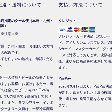
配送・送料について
支払い方法について
当店指定のクール便（本州・九州・
クレジット
四国）
※※注意※※
クレジットカード決済はJCBカー
ド、アメリカンエキスプレス、VI
本州・九州・四国 お住まいの方向
Aカード、マスターカード、ダイ
けの配送です。
ースに対応しております。決済確
必ずお住まいの地域をご確認くださ
後、速やかに商品を発送させて頂
い。
ます。
創り手の情熱とビールの新鮮さをそ
PayPay
のままお客様にお届けするため、当
2020年9月17日より、PayPay決
店では全てのビールを365日24時
が新しく始まりました！決済確認
間、3℃の暗所で冷蔵保管しており
後、速やかに発送手配をさせて頂
ます。また、各ブルワリー、インポ
ます。
ーターよりの入荷は、一部冷蔵配送