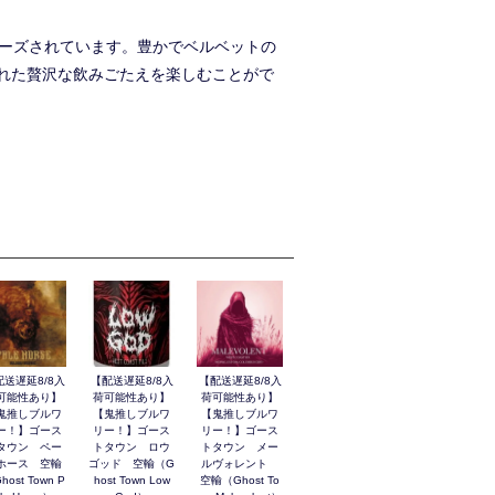
ューズされています。豊かでベルベットの
れた贅沢な飲みごたえを楽しむことがで
配送遅延8/8入
【配送遅延8/8入
【配送遅延8/8入
可能性あり】
荷可能性あり】
荷可能性あり】
鬼推しブルワ
【鬼推しブルワ
【鬼推しブルワ
ー！】ゴース
リー！】ゴース
リー！】ゴース
タウン ペー
トタウン ロウ
トタウン メー
ホース 空輸
ゴッド 空輸（G
ルヴォレント
host Town P
host Town Low
空輸（Ghost To