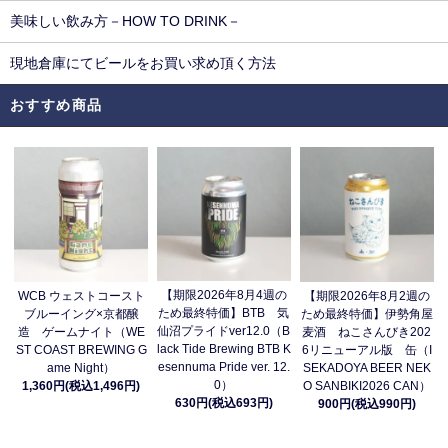
美味しい飲み方－HOW TO DRINK－
現地倉庫にてビールをお買い求め頂く方法
おすすめ商品
【期限2026年8月4週の
WCB ウェストコースト
【期限2026年8月2週の
ため最終特価】BTB 気
ブルーイング×京都醸
ため最終特価】伊勢角屋
仙沼プライドver12.0（B
造 ゲームナイト（WE
麦酒 ねこさんびき202
lack Tide Brewing BTB K
ST COAST BREWING G
6リニューアル版 缶（I
esennuma Pride ver. 12.
ame Night）
SEKADOYA BEER NEK
0）
1,360円(税込1,496円)
O SANBIKI2026 CAN）
630円(税込693円)
900円(税込990円)