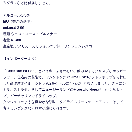
※グラスなどは付属しません。
アルコール:5.5%
IBU（苦さの基準）:
untappd:3.96
種類:ウェストコーストピルスナー
容量:473ml
生産地:アメリカ カリフォルニア州 サンフランシスコ
【インポーターより】
「Dank and Infused」という名にふさわしい、飲みやすくクリスプなホッピー
ラガー。仕込みの段階で、ワシントン州Yakima Chiefがシトラホップから抽出
した高濃度オイル、シトラ702をケトルにたっぷりと投入しました。さらにシ
トラ、ストラタ、そしてニュージーランドのFreestyle Hopsが手がけるホッ
プ、ピーチャリンでドライホップ。
タンジェロのような爽やかな酸味、タイライムリーフのニュアンス、そして
青々しいダンクなアロマが感じられます。