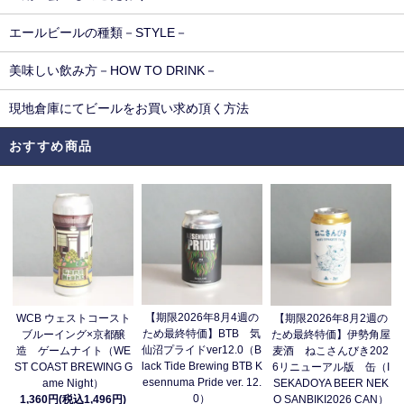
エールビールの種類－STYLE－
美味しい飲み方－HOW TO DRINK－
現地倉庫にてビールをお買い求め頂く方法
おすすめ商品
【期限2026年8月4週の
WCB ウェストコースト
【期限2026年8月2週の
ため最終特価】BTB 気
ブルーイング×京都醸
ため最終特価】伊勢角屋
仙沼プライドver12.0（B
造 ゲームナイト（WE
麦酒 ねこさんびき202
lack Tide Brewing BTB K
ST COAST BREWING G
6リニューアル版 缶（I
esennuma Pride ver. 12.
ame Night）
SEKADOYA BEER NEK
0）
1,360円(税込1,496円)
O SANBIKI2026 CAN）