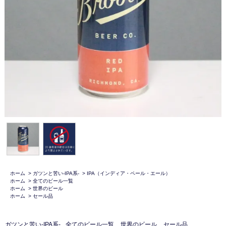
ホーム
>
ガツンと苦い-IPA系-
>
IPA（インディア・ペール・エール）
ホーム
>
全てのビール一覧
ホーム
>
世界のビール
ホーム
>
セール品
ガツンと苦い-IPA系-
全てのビール一覧
世界のビール
セール品