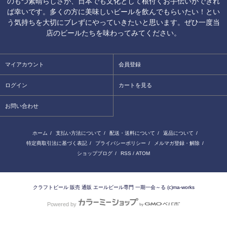
のもつ素晴らしさが、日本でも文化として根付くお手伝いができれ
ば幸いです。多くの方に美味しいビールを飲んでもらいたい！とい
う気持ちを大切にブレずにやっていきたいと思います。ぜひ一度当
店のビールたちを味わってみてください。
マイアカウント
会員登録
ログイン
カートを見る
お問い合わせ
ホーム
/
支払い方法について
/
配送・送料について
/
返品について
/
特定商取引法に基づく表記
/
プライバシーポリシー
/
メルマガ登録・解除
/
ショップブログ
/
RSS
/
ATOM
クラフトビール 販売 通販 エールビール専門 一期一会～る (c)ma-works
Powered by