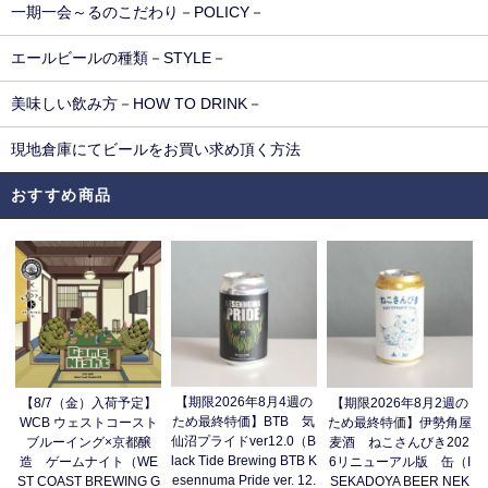
一期一会～るのこだわり－POLICY－
エールビールの種類－STYLE－
美味しい飲み方－HOW TO DRINK－
現地倉庫にてビールをお買い求め頂く方法
おすすめ商品
【期限2026年8月4週の
【8/7（金）入荷予定】
【期限2026年8月2週の
ため最終特価】BTB 気
WCB ウェストコースト
ため最終特価】伊勢角屋
仙沼プライドver12.0（B
ブルーイング×京都醸
麦酒 ねこさんびき202
lack Tide Brewing BTB K
造 ゲームナイト（WE
6リニューアル版 缶（I
esennuma Pride ver. 12.
ST COAST BREWING G
SEKADOYA BEER NEK