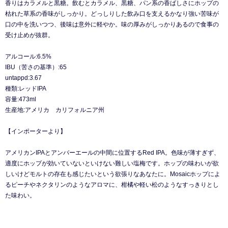
香りはカラメルと黒糖。飲むとカラメル、黒糖、パン系の香ばしさにホップの
枯れた草系の香味がしっかり。どっしりした飲み口を支えるかなり強い苦味が
口の中を洗いつつ、後味は意外に軽やか。味の厚みがしっかりあるので食事の
受け止めが抜群。
アルコール:6.5%
IBU（苦さの基準）:65
untappd:3.67
種類:レッドIPA
容量:473ml
生産地:アメリカ カリフォルニア州
【インポーターより】
アメリカンIPAとアンバーエールの中間に位置するRed IPA。色味が薄すぎず、
適度にホップが効いていないといけない難しい塩梅です。ホップの味わいが欲
しいけどモルトの存在も感じたいという欲張りなあなたに。Mosaicホップによ
るピーチやネクタリンのようなアロマに、柑橘や軽い松のようなすっきりとし
た味わい。