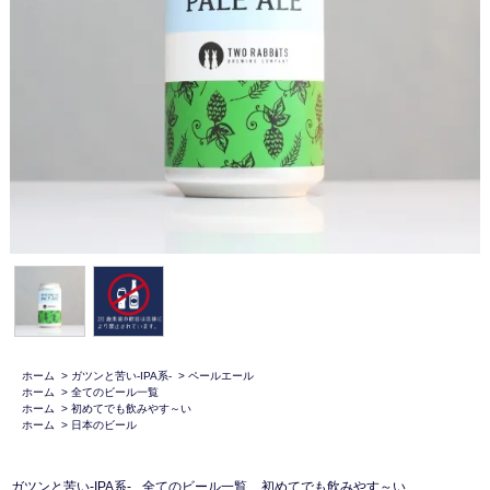
ホーム
>
ガツンと苦い-IPA系-
>
ペールエール
ホーム
>
全てのビール一覧
ホーム
>
初めてでも飲みやす～い
ホーム
>
日本のビール
ガツンと苦い-IPA系-
全てのビール一覧
初めてでも飲みやす～い