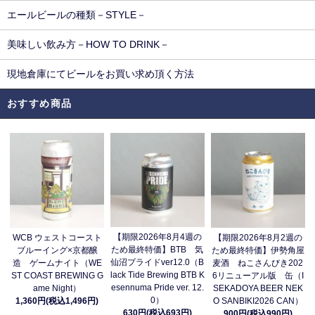
エールビールの種類－STYLE－
美味しい飲み方－HOW TO DRINK－
現地倉庫にてビールをお買い求め頂く方法
おすすめ商品
【期限2026年8月4週の
WCB ウェストコースト
【期限2026年8月2週の
ため最終特価】BTB 気
ブルーイング×京都醸
ため最終特価】伊勢角屋
仙沼プライドver12.0（B
造 ゲームナイト（WE
麦酒 ねこさんびき202
lack Tide Brewing BTB K
ST COAST BREWING G
6リニューアル版 缶（I
esennuma Pride ver. 12.
ame Night）
SEKADOYA BEER NEK
0）
1,360円(税込1,496円)
O SANBIKI2026 CAN）
630円(税込693円)
900円(税込990円)