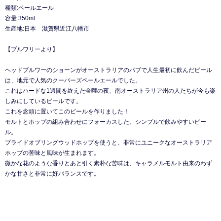
種類:ペールエール
容量:350ml
生産地:日本 滋賀県近江八幡市
【ブルワリーより】
ヘッドブルワーのショーンがオーストラリアのパブで人生最初に飲んだビール
は、地元で人気のクーパーズペールエールでした。
これはハードな1週間を終えた金曜の夜、南オーストラリア州の人たちが今も楽
しみにしているビールです。
これを念頭に置いてこのビールを作りました！
モルトとホップの組み合わせにフォーカスした、シンプルで飲みやすいビー
ル。
プライドオブリングウッドホップを使うと、非常にユニークなオーストラリア
ホップの苦味と風味が生まれます。
微かな花のような香りとあと引く素朴な苦味は、キャラメルモルト由来のわず
かな甘さと非常に好バランスです。