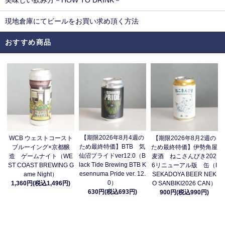
美味しい飲み方－HOW TO DRINK－
現地倉庫にてビールをお買い求め頂く方法
おすすめ商品
【期限2026年8月4週の
WCB ウェストコースト
【期限2026年8月2週の
ため最終特価】BTB 気
ブルーイング×京都醸
ため最終特価】伊勢角屋
仙沼プライドver12.0（B
造 ゲームナイト（WE
麦酒 ねこさんびき202
lack Tide Brewing BTB K
ST COAST BREWING G
6リニューアル版 缶（I
esennuma Pride ver. 12.
ame Night）
SEKADOYA BEER NEK
0）
1,360円(税込1,496円)
O SANBIKI2026 CAN）
630円(税込693円)
900円(税込990円)