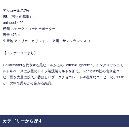
アルコール:7.7%
IBU（苦さの基準）:
untappd:4.09
種類:スモークドコーヒーポーター
容量:473ml
生産地:アメリカ カリフォルニア州 サンフランシスコ
【インポーターより】
Cellarmakerを代表する黒ビールがこのCoffee&Cigarettes。イングリッシュモ
ルトをベースに少量のドイツ製燻製モルトを加え、Sightglass社の南米産コー
ヒー豆を大量に投入。香ばしいダークチョコレートや濃厚なコーヒーのアロマ
が口の中で柔らかく広がる絶品。
カテゴリーから探す