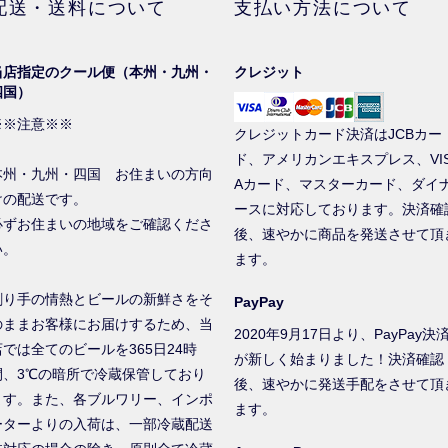
配送・送料について
支払い方法について
当店指定のクール便（本州・九州・
クレジット
四国）
※※注意※※
クレジットカード決済はJCBカー
ド、アメリカンエキスプレス、VI
本州・九州・四国 お住まいの方向
Aカード、マスターカード、ダイ
けの配送です。
ースに対応しております。決済確
必ずお住まいの地域をご確認くださ
後、速やかに商品を発送させて頂
い。
ます。
創り手の情熱とビールの新鮮さをそ
PayPay
のままお客様にお届けするため、当
2020年9月17日より、PayPay決
店では全てのビールを365日24時
が新しく始まりました！決済確認
間、3℃の暗所で冷蔵保管しており
後、速やかに発送手配をさせて頂
ます。また、各ブルワリー、インポ
ます。
ーターよりの入荷は、一部冷蔵配送