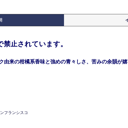
明
律で禁止されています。
ク由来の柑橘系香味と強めの青々しさ、苦みの余韻が嬉し
サンフランシスコ