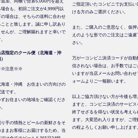
※追加、同梱で合算5,000円を超え
ご指定頂いたコンビニでお支払い
る場合も、初回ご注文が4,999円以
ける方のみご選択ください。
下の場合は、そちらの送料に合わせ
ることと致します。誠に申し訳あり
また、ご購入のご意思なく、仮押
ませんが、ご理解賜れますと幸いで
えのような形でのご注文はご遠慮
す。
さい。
当店指定のクール便（北海道・沖
万が一コンビニ決済コードが自動
縄）
信されない場合は、お手数ではご
※※注意※※
いますが当店メールお問い合わせ
ォームよりご一報願います。
北海道・沖縄 お住まいの方向けの
配送です。
以上ご協力頂けない方が今後も増
必ずお住まいの地域をご確認くださ
ますと、コンビニ決済のサービス
い。
終了せざるを得ない状況も考えら
ます。大変恐れ入りますが、ご理
創り手の情熱とビールの新鮮さをそ
の程よろしくお願い申し上げます
のままお客様にお届けするため、当
店では全てのビールを365日24時