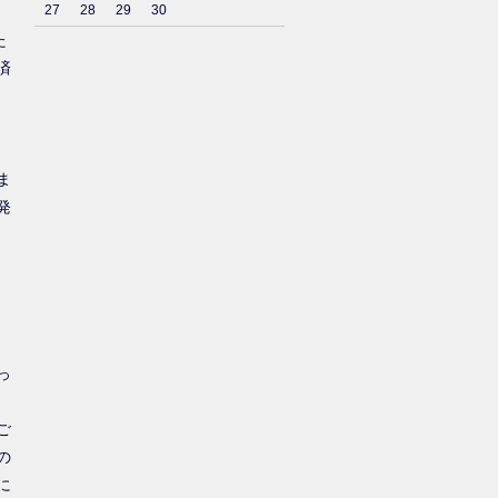
27
28
29
30
た
済
ま
発
っ
ご
の
に