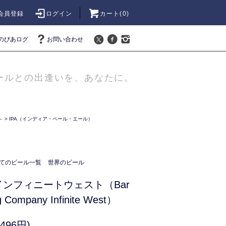
会員登録
ログイン
カート(
0
)
のびあログ
お問い合わせ
ールとの出逢いを、あなたに。
-
>
IPA（インディア・ペール・エール）
てのビール一覧
世界のビール
ンフィニートウェスト（Bar
ng Company Infinite West）
496円)