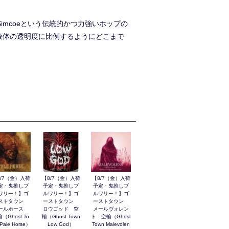
Simcoeという伝統的かつ力強いホップの
味わいは液体の透明度に比例するようにどこまで
8/7（金）入荷
【8/7（金）入荷
【8/7（金）入荷
定・鬼推しブ
予定・鬼推しブ
予定・鬼推しブ
ワリー！】ゴ
ルワリー！】ゴ
ルワリー！】ゴ
ストタウン
ーストタウン
ーストタウン
ールホース
ロウゴッド 空
メールヴォレン
（Ghost To
輸（Ghost Town
ト 空輸（Ghost
Pale Horse）
Low God）
Town Malevolen