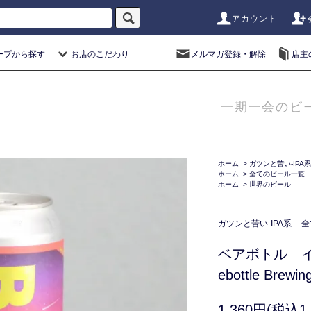
アカウント
ープから探す
お店のこだわり
メルマガ登録・解除
店主
一期一会のビ
ホーム
>
ガツンと苦い-IPA系
ホーム
>
全てのビール一覧
ホーム
>
世界のビール
ガツンと苦い-IPA系-
全
ベアボトル イ
ebottle Brewi
1,360円(税込1,