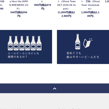
ANB
y Hour Ver.JAPA
t）
ト（Ghost Town
ー 空輸（Ghost
1,
AN）
N BREWERS CU
890円(税込979
SET 2026.08 Im
Town Vinebreak
90
P）
円)
port）
er）
540円(税込594
11,800円(税込1
1,990円(税込2,1
円)
2,980円)
89円)