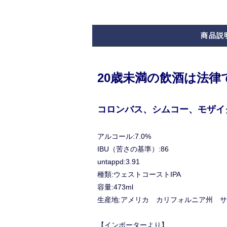
商品説
20歳未満の飲酒は法
コロンバス、シムコー、モザイ
アルコール:7.0%
IBU（苦さの基準）:86
untappd:3.91
種類:ウェストコーストIPA
容量:473ml
生産地:アメリカ カリフォルニア州 
【インポーターより】