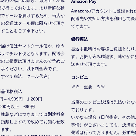
非対応の場合の除き、原則全て冷蔵
Amazon Pay
便で行っております。より新鮮な状
Amazonのアカウントに登録され
態でビールを届けするため、当店か
配送先や支払い方法を利用して決
らの発送はクール便に限らせて頂き
できます。
ますことをご了承下さい。
銀行振込
お届け便はヤマトクール便か、ゆう
振込手数料はお客様ご負担となり
パックチルド便となります。配送会
す。お振り込み確認後、速やかに
社のご指定は頂けませんので予めご
送させて頂きます。
了承ください。以下料金表です。
（すべて税込、クール代込）
コンビニ
※※ 重要 ※※
商品価格税込
円～4,999円 1,200円
当店のコンビニ決済は先払いとな
000円以上 690円
ております。
※離島などにつきましては別途料金
いかなる場合（日付指定、その他
を頂戴しますので改めてお知らせ致
事情）がございましても、決済前
します。
発送は行っておりません。必ず先