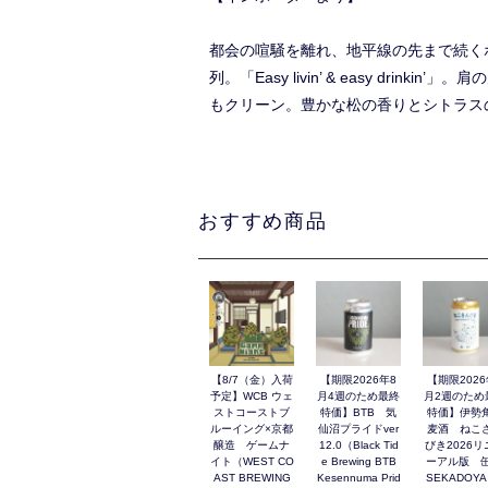
都会の喧騒を離れ、地平線の先まで続くホッ
列。「Easy livin’ & easy 
もクリーン。豊かな松の香りとシトラス
おすすめ商品
【8/7（金）入荷
【期限2026年8
【期限2026
予定】WCB ウェ
月4週のため最終
月2週のため
ストコーストブ
特価】BTB 気
特価】伊勢
ルーイング×京都
仙沼プライドver
麦酒 ねこ
醸造 ゲームナ
12.0（Black Tid
びき2026リ
イト（WEST CO
e Brewing BTB
ーアル版 缶
AST BREWING
Kesennuma Prid
SEKADOYA