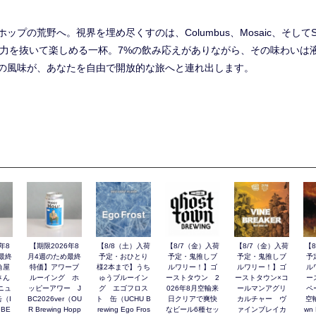
プの荒野へ。視界を埋め尽くすのは、Columbus、Mosaic、そして
drinkin’」。肩の力を抜いて楽しめる一杯。7%の飲み応えがありながら、その
の風味が、あなたを自由で開放的な旅へと連れ出します。
年8
【期限2026年8
【8/8（土）入荷
【8/7（金）入荷
【8/7（金）入荷
【
最終
月4週のため最終
予定・おひとり
予定・鬼推しブ
予定・鬼推しブ
予
角屋
特価】アワーブ
様2本まで】うち
ルワリー！】ゴ
ルワリー！】ゴ
ル
さん
ルーイング ホ
ゅうブルーイン
ーストタウン 2
ーストタウン×コ
ー
ニュ
ッピーアワー J
グ エゴフロス
026年8月空輸来
ールマンアグリ
ペ
（I
BC2026ver（OU
ト 缶（UCHU B
日クリアで爽快
カルチャー ヴ
空輸
 BE
R Brewing Hopp
rewing Ego Fros
なビール6種セッ
ァインブレイカ
wn 