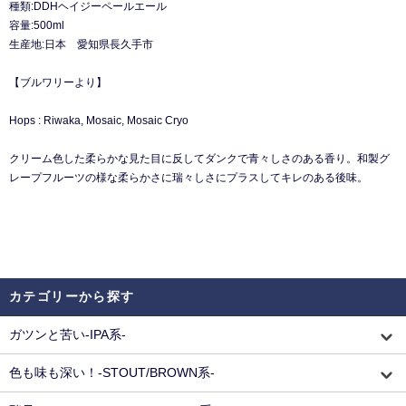
種類:DDHヘイジーペールエール
容量:500ml
生産地:日本 愛知県長久手市
【ブルワリーより】
Hops : Riwaka, Mosaic, Mosaic Cryo
クリーム色した柔らかな見た目に反してダンクで青々しさのある香り。和製グ
レープフルーツの様な柔らかさに瑞々しさにプラスしてキレのある後味。
カテゴリーから探す
ガツンと苦い-IPA系-
色も味も深い！-STOUT/BROWN系-