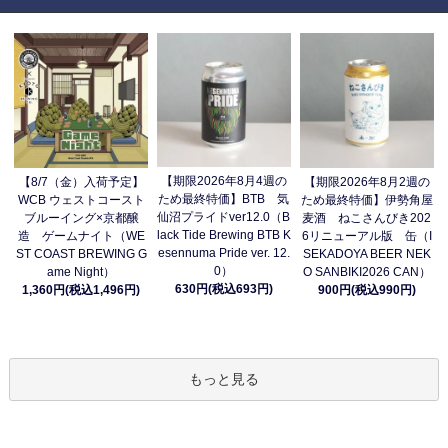
【期限2026年8月4週の
【8/7（金）入荷予定】
【期限2026年8月2週の
ため最終特価】BTB 気
WCB ウェストコースト
ため最終特価】伊勢角屋
仙沼プライドver12.0（B
ブルーイング×京都醸
麦酒 ねこさんびき202
lack Tide Brewing BTB K
造 ゲームナイト（WE
6リニューアル版 缶（I
esennuma Pride ver. 12.
ST COAST BREWING G
SEKADOYA BEER NEK
0）
ame Night）
O SANBIKI2026 CAN）
630円(税込693円)
1,360円(税込1,496円)
900円(税込990円)
もっと見る