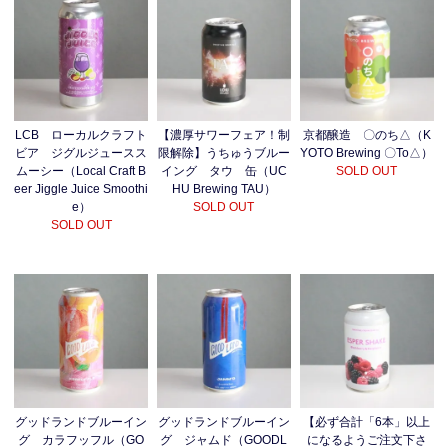
LCB ローカルクラフト
【濃厚サワーフェア！制
京都醸造 〇のち△（K
ビア ジグルジュースス
限解除】うちゅうブルー
YOTO Brewing 〇To△）
ムーシー（Local Craft B
イング タウ 缶（UC
SOLD OUT
eer Jiggle Juice Smoothi
HU Brewing TAU）
e）
SOLD OUT
SOLD OUT
グッドランドブルーイン
グッドランドブルーイン
【必ず合計「6本」以上
グ カラフッフル（GO
グ ジャムド（GOODL
になるようご注文下さ