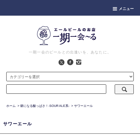
メニュー
一期一会のビールとの出逢いを、あなたに。
ホーム
>
癖になる酸っぱさ！-SOUR ALE系-
>
サワーエール
サワーエール