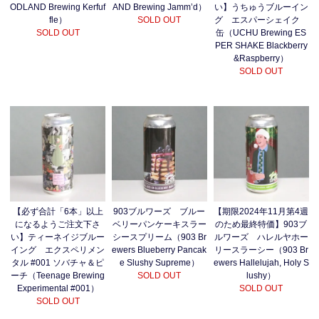
ODLAND Brewing Kerfuf
AND Brewing Jamm’d）
い】うちゅうブルーイン
fle）
SOLD OUT
グ エスパーシェイク
SOLD OUT
缶（UCHU Brewing ES
PER SHAKE Blackberry
&Raspberry）
SOLD OUT
【必ず合計「6本」以上
903ブルワーズ ブルー
【期限2024年11月第4週
になるようご注文下さ
ベリーパンケーキスラー
のため最終特価】903ブ
い】ティーネイジブルー
シースプリーム（903 Br
ルワーズ ハレルヤホー
イング エクスペリメン
ewers Blueberry Pancak
リースラーシー（903 Br
タル #001 ソバチャ＆ピ
e Slushy Supreme）
ewers Hallelujah, Holy S
ーチ（Teenage Brewing
SOLD OUT
lushy）
Experimental #001）
SOLD OUT
SOLD OUT