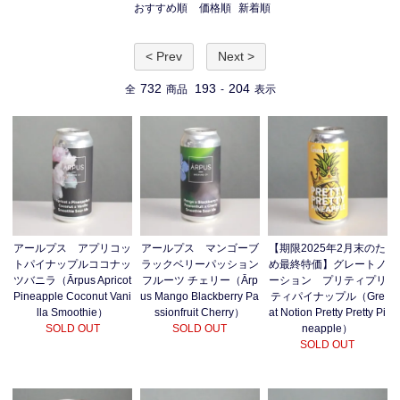
おすすめ順
価格順
新着順
< Prev
Next >
732
193
204
全
商品
-
表示
アールプス アプリコッ
アールプス マンゴーブ
【期限2025年2月末のた
トパイナップルココナッ
ラックベリーパッション
め最終特価】グレートノ
ツバニラ（Ārpus Apricot
フルーツ チェリー（Ārp
ーション プリティプリ
Pineapple Coconut Vani
us Mango Blackberry Pa
ティパイナップル（Gre
lla Smoothie）
ssionfruit Cherry）
at Notion Pretty Pretty Pi
SOLD OUT
SOLD OUT
neapple）
SOLD OUT