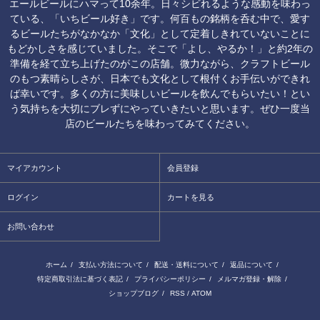
エールビールにハマって10余年。日々シビれるような感動を味わっ
ている、「いちビール好き」です。何百もの銘柄を呑む中で、愛す
るビールたちがなかなか「文化」として定着しきれていないことに
もどかしさを感じていました。そこで「よし、やるか！」と約2年の
準備を経て立ち上げたのがこの店舗。微力ながら、クラフトビール
のもつ素晴らしさが、日本でも文化として根付くお手伝いができれ
ば幸いです。多くの方に美味しいビールを飲んでもらいたい！とい
う気持ちを大切にブレずにやっていきたいと思います。ぜひ一度当
店のビールたちを味わってみてください。
マイアカウント
会員登録
ログイン
カートを見る
お問い合わせ
ホーム
/
支払い方法について
/
配送・送料について
/
返品について
/
特定商取引法に基づく表記
/
プライバシーポリシー
/
メルマガ登録・解除
/
ショップブログ
/
RSS
/
ATOM