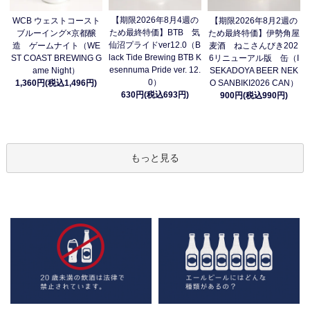
【期限2026年8月4週の
WCB ウェストコースト
【期限2026年8月2週の
ため最終特価】BTB 気
ブルーイング×京都醸
ため最終特価】伊勢角屋
仙沼プライドver12.0（B
造 ゲームナイト（WE
麦酒 ねこさんびき202
lack Tide Brewing BTB K
ST COAST BREWING G
6リニューアル版 缶（I
esennuma Pride ver. 12.
ame Night）
SEKADOYA BEER NEK
0）
1,360円(税込1,496円)
O SANBIKI2026 CAN）
630円(税込693円)
900円(税込990円)
もっと見る