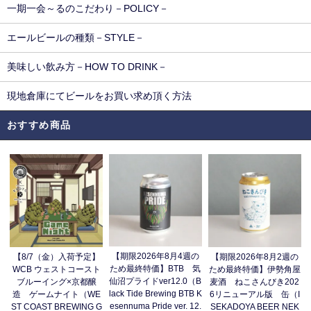
一期一会～るのこだわり－POLICY－
エールビールの種類－STYLE－
美味しい飲み方－HOW TO DRINK－
現地倉庫にてビールをお買い求め頂く方法
おすすめ商品
【期限2026年8月4週の
【8/7（金）入荷予定】
【期限2026年8月2週の
ため最終特価】BTB 気
WCB ウェストコースト
ため最終特価】伊勢角屋
仙沼プライドver12.0（B
ブルーイング×京都醸
麦酒 ねこさんびき202
lack Tide Brewing BTB K
造 ゲームナイト（WE
6リニューアル版 缶（I
esennuma Pride ver. 12.
ST COAST BREWING G
SEKADOYA BEER NEK