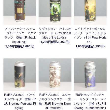
フィンバック×ハックニ
リヴィジョン バトルオ
エイトビット×ボトルロ
ーブルーイング アクア
ブザロード（Revision B
ジック ファイナルホラ
ラング 空輸（Finback
attle of the Lords）
イズン（8 bit Final Horiz
Aqualung）
1,230円(税込1,353円)
on）
1,540円(税込1,694円)
1,630円(税込1,793円)
RaR×ブルホス パーソ
RaR×ブルホス エター
RaR×ホップブッチャ
ナルプレイグ 空輸（R
ナルプランクスター 空
ー サンダーストームイ
aR Brewing Personal Pl
輸（RaR Brewing Etern
ンサイド 空輸（RaR B
ague）
al Prankster）
rewing Thunderstorms I