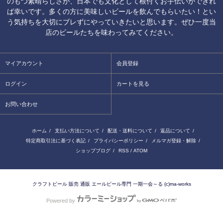
のもつ素晴らしさが、日本でも文化として根付くお手伝いができれ
ば幸いです。多くの方に美味しいビールを飲んでもらいたい！とい
う気持ちを大切にブレずにやっていきたいと思います。ぜひ一度当
店のビールたちを味わってみてください。
マイアカウント
会員登録
ログイン
カートを見る
お問い合わせ
ホーム
/
支払い方法について
/
配送・送料について
/
返品について
/
特定商取引法に基づく表記
/
プライバシーポリシー
/
メルマガ登録・解除
/
ショップブログ
/
RSS
/
ATOM
クラフトビール 販売 通販 エールビール専門 一期一会～る (c)ma-works
Powered by