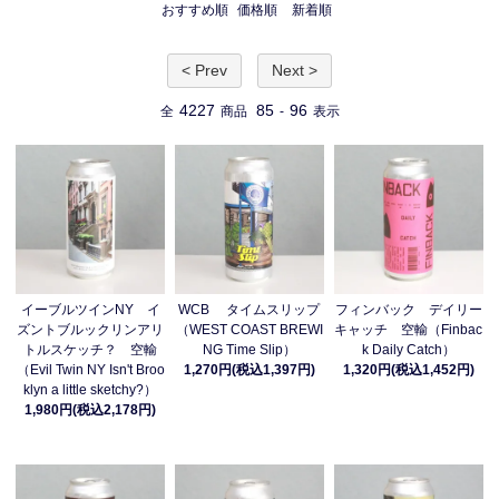
おすすめ順
価格順
新着順
< Prev
Next >
4227
85
96
全
商品
-
表示
イーブルツインNY イ
WCB タイムスリップ
フィンバック デイリー
ズントブルックリンアリ
（WEST COAST BREWI
キャッチ 空輸（Finbac
トルスケッチ？ 空輸
NG Time Slip）
k Daily Catch）
（Evil Twin NY Isn't Broo
1,270円(税込1,397円)
1,320円(税込1,452円)
klyn a little sketchy?）
1,980円(税込2,178円)