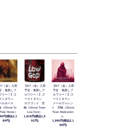
8/7（金）入荷
【8/7（金）入荷
【8/7（金）入荷
定・鬼推しブ
予定・鬼推しブ
予定・鬼推しブ
ワリー！】ゴ
ルワリー！】ゴ
ルワリー！】ゴ
ストタウン
ーストタウン
ーストタウン
ールホース
ロウゴッド 空
メールヴォレン
（Ghost To
輸（Ghost Town
ト 空輸（Ghost
Pale Horse）
Low God）
Town Malevolen
990円(税込2,1
1,810円(税込1,9
t）
89円)
91円)
1,990円(税込2,1
89円)