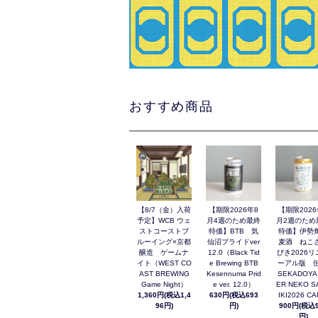
おすすめ商品
【8/7（金）入荷
【期限2026年8
【期限2026
予定】WCB ウェ
月4週のため最終
月2週のため
ストコーストブ
特価】BTB 気
特価】伊勢
ルーイング×京都
仙沼プライドver
麦酒 ねこ
醸造 ゲームナ
12.0（Black Tid
びき2026リ
イト（WEST CO
e Brewing BTB
ーアル版 缶
AST BREWING
Kesennuma Prid
SEKADOYA
Game Night）
e ver. 12.0）
ER NEKO S
1,360円(税込1,4
630円(税込693
IKI2026 C
96円)
円)
900円(税込9
円)