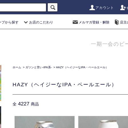
アカウント
ープから探す
お店のこだわり
メルマガ登録・解除
店主
一期一会のビ
ホーム
>
ガツンと苦い-IPA系-
>
HAZY（ヘイジーなIPA・ペールエール）
HAZY（ヘイジーなIPA・ペールエール）
4227
全
商品