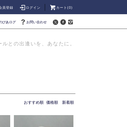
会員登録
ログイン
カート(
0
)
のびあログ
お問い合わせ
ールとの出逢いを、あなたに。
おすすめ順
価格順
新着順