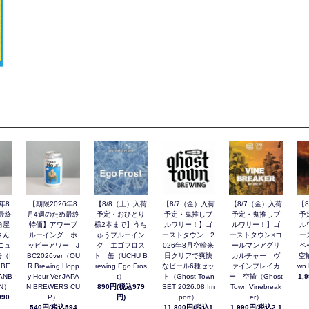
年8
【期限2026年8
【8/8（土）入荷
【8/7（金）入荷
【8/7（金）入荷
【
最終
月4週のため最終
予定・おひとり
予定・鬼推しブ
予定・鬼推しブ
予
角屋
特価】アワーブ
様2本まで】うち
ルワリー！】ゴ
ルワリー！】ゴ
ル
さん
ルーイング ホ
ゅうブルーイン
ーストタウン 2
ーストタウン×コ
ー
ニュ
ッピーアワー J
グ エゴフロス
026年8月空輸来
ールマンアグリ
ペ
（I
BC2026ver（OU
ト 缶（UCHU B
日クリアで爽快
カルチャー ヴ
空輸
 BE
R Brewing Hopp
rewing Ego Fros
なビール6種セッ
ァインブレイカ
wn 
ANB
y Hour Ver.JAPA
t）
ト（Ghost Town
ー 空輸（Ghost
1,
AN）
N BREWERS CU
890円(税込979
SET 2026.08 Im
Town Vinebreak
90
P）
円)
port）
er）
540円(税込594
11,800円(税込1
1,990円(税込2,1