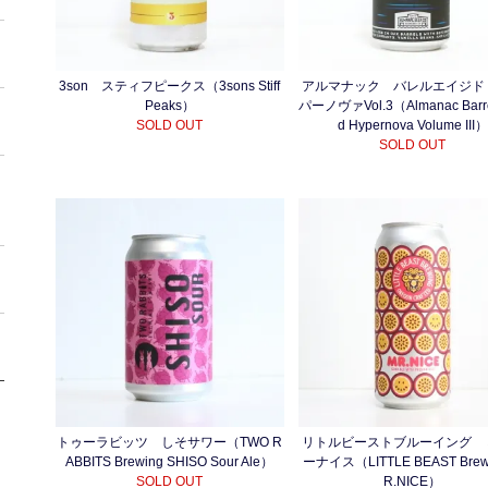
3son スティフピークス（3sons Stiff
アルマナック バレルエイジド
Peaks）
パーノヴァVol.3（Almanac Barre
SOLD OUT
d Hypernova Volume III）
SOLD OUT
トゥーラビッツ しそサワー（TWO R
リトルビーストブルーイング 
ABBITS Brewing SHISO Sour Ale）
ーナイス（LITTLE BEAST Brew
SOLD OUT
R.NICE）