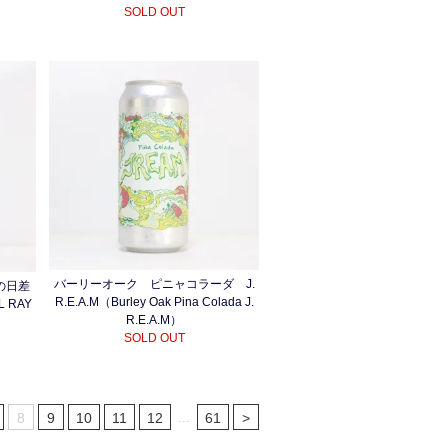
SOLD OUT
バーリーオーク ピニャコラーダ J.
の日差
R.E.A.M（Burley Oak Pina Colada J.
L RAY
R.E.A.M）
SOLD OUT
...
8
9
10
11
12
61
>