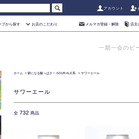
アカウント
ープから探す
お店のこだわり
メルマガ登録・解除
店主
一期一会のビ
ホーム
>
癖になる酸っぱさ！-SOUR ALE系-
>
サワーエール
サワーエール
732
全
商品