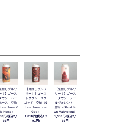
鬼推しブルワ
【鬼推しブルワ
【鬼推しブルワ
ー！】ゴース
リー！】ゴース
リー！】ゴース
タウン ペー
トタウン ロウ
トタウン メー
ホース 空輸
ゴッド 空輸（G
ルヴォレント
host Town P
host Town Low
空輸（Ghost To
le Horse）
God）
wn Malevolent）
990円(税込2,1
1,810円(税込1,9
1,990円(税込2,1
89円)
91円)
89円)