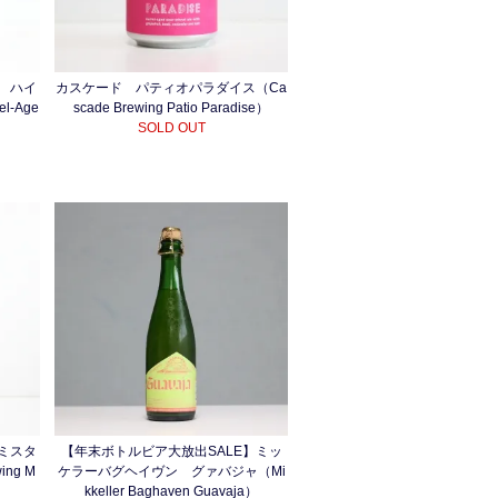
 ハイ
カスケード パティオパラダイス（Ca
l-Age
scade Brewing Patio Paradise）
SOLD OUT
ミスタ
【年末ボトルビア大放出SALE】ミッ
ing M
ケラーバグヘイヴン グァバジャ（Mi
kkeller Baghaven Guavaja）