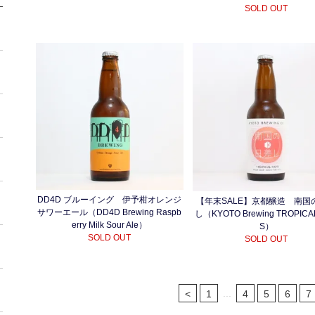
SOLD OUT
DD4D ブルーイング 伊予柑オレンジ
【年末SALE】京都醸造 南国
サワーエール（DD4D Brewing Raspb
し（KYOTO Brewing TROPICA
erry Milk Sour Ale）
S）
SOLD OUT
SOLD OUT
...
<
1
4
5
6
7