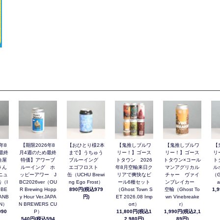
年8
【期限2026年8
【おひとり様2本
【鬼推しブルワ
【鬼推しブルワ
【
最終
月4週のため最終
まで】うちゅう
リー！】ゴース
リー！】ゴース
リ
角屋
特価】アワーブ
ブルーイング
トタウン 2026
トタウン×コール
ト
さん
ルーイング ホ
エゴフロスト
年8月空輸来日ク
マンアグリカル
ル
ニュ
ッピーアワー J
缶（UCHU Brewi
リアで爽快なビ
チャー ヴァイ
（G
（I
BC2026ver（OU
ng Ego Frost）
ール6種セット
ンブレイカー
a
 BE
R Brewing Hopp
890円(税込979
（Ghost Town S
空輸（Ghost To
1,
ANB
y Hour Ver.JAPA
円)
ET 2026.08 Imp
wn Vinebreake
AN）
N BREWERS CU
ort）
r）
90
P）
11,800円(税込1
1,990円(税込2,1
540円(税込594
2,980円)
89円)