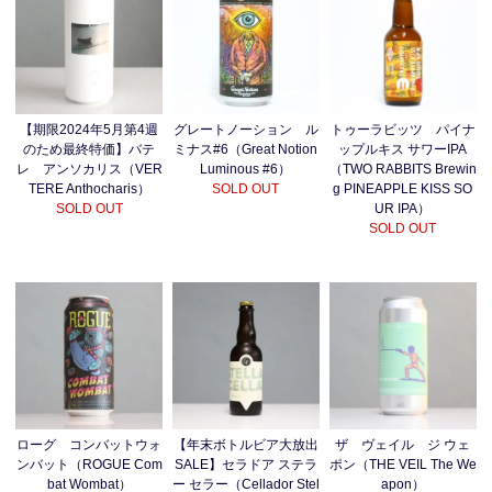
【期限2024年5月第4週
グレートノーション ル
トゥーラビッツ パイナ
のため最終特価】バテ
ミナス#6（Great Notion
ップルキス サワーIPA
レ アンソカリス（VER
Luminous #6）
（TWO RABBITS Brewin
TERE Anthocharis）
SOLD OUT
g PINEAPPLE KISS SO
SOLD OUT
UR IPA）
SOLD OUT
ローグ コンバットウォ
【年末ボトルビア大放出
ザ ヴェイル ジ ウェ
ンバット（ROGUE Com
SALE】セラドア ステラ
ポン（THE VEIL The We
bat Wombat）
ー セラー（Cellador Stel
apon）