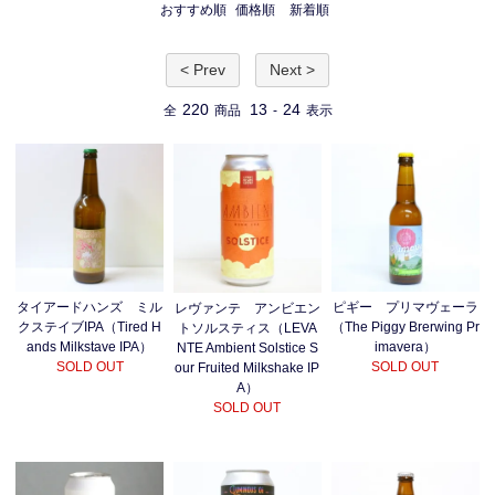
おすすめ順
価格順
新着順
< Prev
Next >
220
13
24
全
商品
-
表示
タイアードハンズ ミル
ピギー プリマヴェーラ
レヴァンテ アンビエン
クステイブIPA（Tired H
（The Piggy Brerwing Pr
トソルスティス（LEVA
ands Milkstave IPA）
imavera）
NTE Ambient Solstice S
SOLD OUT
SOLD OUT
our Fruited Milkshake IP
A）
SOLD OUT