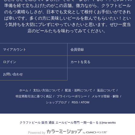
準備を経て立ち上げたのがこの店舗。微力ながら、クラフトビール
のもつ素晴らしさが、日本でも文化として根付くお手伝いができれ
ば幸いです。多くの方に美味しいビールを飲んでもらいたい！とい
う気持ちを大切にブレずにやっていきたいと思います。ぜひ一度当
店のビールたちを味わってみてください。
マイアカウント
会員登録
ログイン
カートを見る
お問い合わせ
ホーム
/
支払い方法について
/
配送・送料について
/
返品について
/
特定商取引法に基づく表記
/
プライバシーポリシー
/
メルマガ登録・解除
/
ショップブログ
/
RSS
/
ATOM
クラフトビール 販売 通販 エールビール専門 一期一会～る (c)ma-works
Powered by