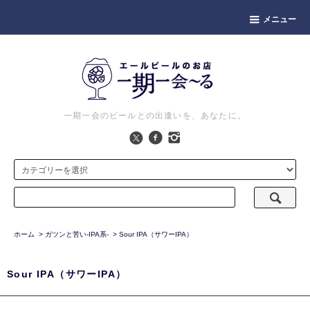
メニュー
一期一会のビールとの出逢いを、あなたに。
ホーム
>
ガツンと苦い-IPA系-
>
Sour IPA（サワーIPA）
Sour IPA（サワーIPA）