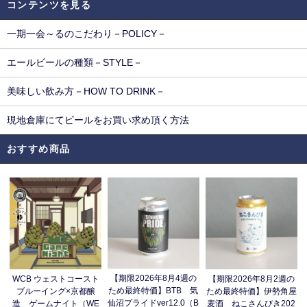
コンテンツを見る
一期一会～るのこだわり－POLICY－
エールビールの種類－STYLE－
美味しい飲み方－HOW TO DRINK－
現地倉庫にてビールをお買い求め頂く方法
おすすめ商品
【期限2026年8月4週の
WCB ウェストコースト
【期限2026年8月2週の
ため最終特価】BTB 気
ブルーイング×京都醸
ため最終特価】伊勢角屋
仙沼プライドver12.0（B
造 ゲームナイト（WE
麦酒 ねこさんびき202