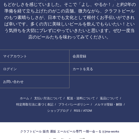
もどかしさを感じていました。そこで「よし、やるか！」と約2年の
準備を経て立ち上げたのがこの店舗。微力ながら、クラフトビール
のもつ素晴らしさが、日本でも文化として根付くお手伝いができれ
ば幸いです。多くの方に美味しいビールを飲んでもらいたい！とい
う気持ちを大切にブレずにやっていきたいと思います。ぜひ一度当
店のビールたちを味わってみてください。
マイアカウント
会員登録
ログイン
カートを見る
お問い合わせ
ホーム
/
支払い方法について
/
配送・送料について
/
返品について
/
特定商取引法に基づく表記
/
プライバシーポリシー
/
メルマガ登録・解除
/
ショップブログ
/
RSS
/
ATOM
クラフトビール 販売 通販 エールビール専門 一期一会～る (c)ma-works