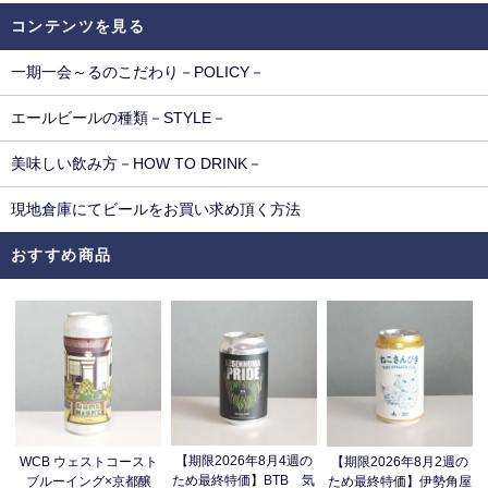
コンテンツを見る
一期一会～るのこだわり－POLICY－
エールビールの種類－STYLE－
美味しい飲み方－HOW TO DRINK－
現地倉庫にてビールをお買い求め頂く方法
おすすめ商品
【期限2026年8月4週の
WCB ウェストコースト
【期限2026年8月2週の
ため最終特価】BTB 気
ブルーイング×京都醸
ため最終特価】伊勢角屋