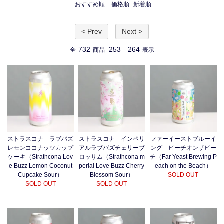
おすすめ順
価格順
新着順
< Prev
Next >
732
253
264
全
商品
-
表示
ストラスコナ ラブバズ
ストラスコナ インペリ
ファーイーストブルーイ
レモンココナッツカップ
アルラブバズチェリーブ
ング ピーチオンザビー
ケーキ（Strathcona Lov
ロッサム（Strathcona m
チ（Far Yeast Brewing P
e Buzz Lemon Coconut
perial Love Buzz Cherry
each on the Beach）
Cupcake Sour）
Blossom Sour）
SOLD OUT
SOLD OUT
SOLD OUT