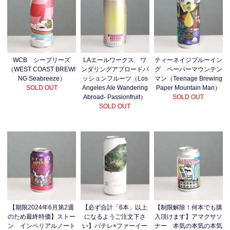
WCB シーブリーズ
LAエールワークス ワ
ティーネイジブルーイン
（WEST COAST BREWI
ンダリングアブロードパ
グ ペーパーマウンテン
NG Seabreeze）
ッションフルーツ（Los
マン（Teenage Brewing
SOLD OUT
Angeles Ale Wandering
Paper Mountain Man）
Abroad- Passionfruit）
SOLD OUT
SOLD OUT
【期限2024年6月第2週
【必ず合計「6本」以上
【制限解除！何本でも購
のため最終特価】ストー
になるようご注文下さ
入頂けます】アマクサソ
ン インペリアルノート
い】バテレ×ファーイー
ナー 本気の本気の本気