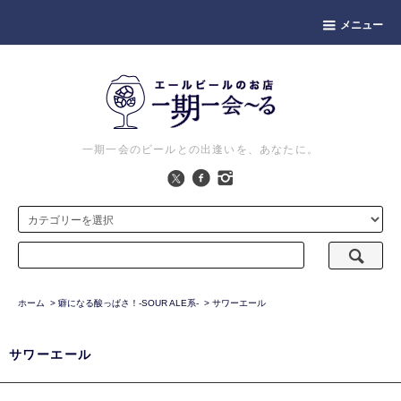
メニュー
一期一会のビールとの出逢いを、あなたに。
ホーム
>
癖になる酸っぱさ！-SOUR ALE系-
>
サワーエール
サワーエール