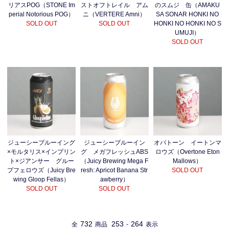
リアスPOG（STONE Im
ストオフトレイル アム
のスムジ 缶（AMAKU
perial Notorious POG）
ニ（VERTERE Amni）
SA SONAR HONKI NO
SOLD OUT
SOLD OUT
HONKI NO HONKI NO S
UMUJI）
SOLD OUT
ジューシーブルーイング
ジューシーブルーイン
オバトーン イートンマ
×モルタリス×インプリン
グ メガフレッシュABS
ロウズ（Overtone Eton
ト×ジアンサー グルー
（Juicy Brewing Mega F
Mallows）
プフェロウズ（Juicy Bre
resh: Apricot Banana Str
SOLD OUT
wing Gloop Fellas）
awberry）
SOLD OUT
SOLD OUT
732
253
264
全
商品
-
表示