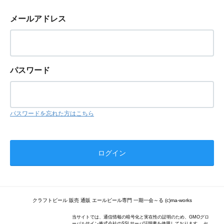
メールアドレス
パスワード
パスワードを忘れた方はこちら
クラフトビール 販売 通販 エールビール専門 一期一会～る (c)ma-works
当サイトでは、通信情報の暗号化と実在性の証明のため、GMOグロ
ーバルサイン株式会社のSSLサーバ証明書を使用しております。 セ