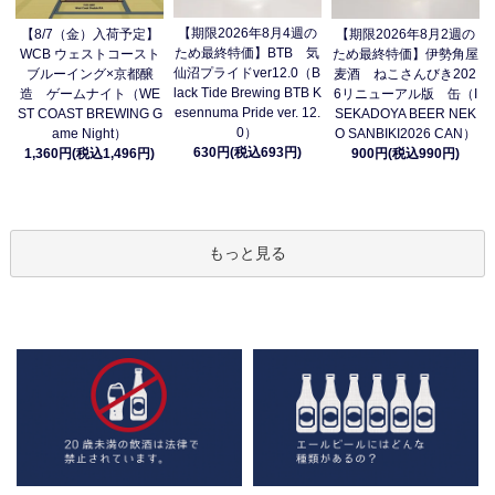
【期限2026年8月4週の
【8/7（金）入荷予定】
【期限2026年8月2週の
ため最終特価】BTB 気
WCB ウェストコースト
ため最終特価】伊勢角屋
仙沼プライドver12.0（B
ブルーイング×京都醸
麦酒 ねこさんびき202
lack Tide Brewing BTB K
造 ゲームナイト（WE
6リニューアル版 缶（I
esennuma Pride ver. 12.
ST COAST BREWING G
SEKADOYA BEER NEK
0）
ame Night）
O SANBIKI2026 CAN）
630円(税込693円)
1,360円(税込1,496円)
900円(税込990円)
もっと見る