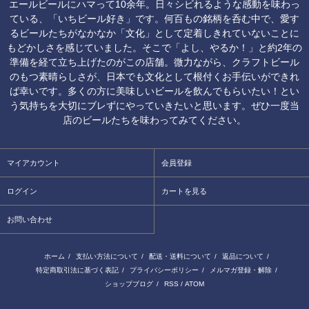
エールビールにハマって10余年。日々シビれるような感動を味わっ
ている、「いちビール好き」です。何百もの銘柄を呑む中で、愛す
るビールたちがなかなか「文化」として定着しきれていないことに
もどかしさを感じていました。そこで「よし、やるか！」と約2年の
準備を経て立ち上げたのがこの店舗。微力ながら、クラフトビール
のもつ素晴らしさが、日本でも文化として根付くお手伝いができれ
ば幸いです。多くの方に美味しいビールを飲んでもらいたい！とい
う気持ちを大切にブレずにやっていきたいと思います。ぜひ一度当
店のビールたちを味わってみてください。
マイアカウント
会員登録
ログイン
カートを見る
お問い合わせ
ホーム
/
支払い方法について
/
配送・送料について
/
返品について
/
特定商取引法に基づく表記
/
プライバシーポリシー
/
メルマガ登録・解除
/
ショップブログ
/
RSS
/
ATOM