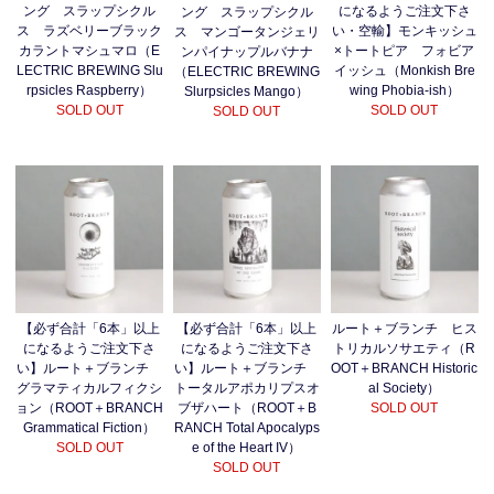
ング スラップシクル
になるようご注文下さ
ング スラップシクル
ス ラズベリーブラック
い・空輸】モンキッシュ
ス マンゴータンジェリ
カラントマシュマロ（E
×トートピア フォビア
ンパイナップルバナナ
LECTRIC BREWING Slu
イッシュ（Monkish Bre
（ELECTRIC BREWING
rpsicles Raspberry）
wing Phobia-ish）
Slurpsicles Mango）
SOLD OUT
SOLD OUT
SOLD OUT
【必ず合計「6本」以上
【必ず合計「6本」以上
ルート＋ブランチ ヒス
になるようご注文下さ
になるようご注文下さ
トリカルソサエティ（R
い】ルート＋ブランチ
い】ルート＋ブランチ
OOT＋BRANCH Historic
グラマティカルフィクシ
トータルアポカリプスオ
al Society）
ョン（ROOT＋BRANCH
ブザハート（ROOT＋B
SOLD OUT
Grammatical Fiction）
RANCH Total Apocalyps
SOLD OUT
e of the Heart IV）
SOLD OUT