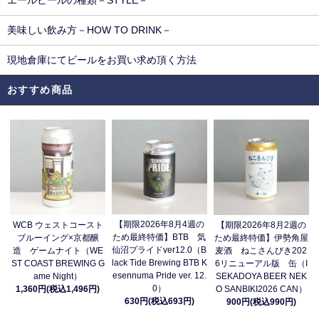
エールビールの種類－STYLE－
美味しい飲み方－HOW TO DRINK－
現地倉庫にてビールをお買い求め頂く方法
おすすめ商品
【期限2026年8月4週の
WCB ウェストコースト
【期限2026年8月2週の
ため最終特価】BTB 気
ブルーイング×京都醸
ため最終特価】伊勢角屋
仙沼プライドver12.0（B
造 ゲームナイト（WE
麦酒 ねこさんびき202
lack Tide Brewing BTB K
ST COAST BREWING G
6リニューアル版 缶（I
esennuma Pride ver. 12.
ame Night）
SEKADOYA BEER NEK
0）
1,360円(税込1,496円)
O SANBIKI2026 CAN）
630円(税込693円)
900円(税込990円)