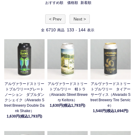
おすすめ順
価格順
新着順
< Prev
Next >
6710
133
144
全
商品
-
表示
アルヴァラードストリー
アルヴァラードストリー
アルヴァラードストリー
トブルワリー×グレート
トブルワリー 軽トラ
トブルワリー タイアー
ノーション ダブルダン
（Alvarado Street Brewe
サーヴィス（Alvarado S
クシェイク（Alvarado S
ry Keitora）
treet Brewery Tire Servic
treet Brewery Double Da
1,630円(税込1,793円)
e）
nk Shake）
1,540円(税込1,694円)
1,630円(税込1,793円)