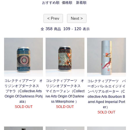
おすすめ順
価格順
新着順
< Prev
Next >
358
109
120
全
商品
-
表示
コレクティブアーツ オ
コレクティブアーツ オ
コレクティブアーツ バ
リジンオブダークネス
リジンオブダークネス
ーボンバレルエイジドイ
プヤラ（Collective Arts
マイカーフォン（Collect
ンペリアルポーター（C
Origin Of Darkness Pohj
ive Arts Origin Of Darkne
ollective Arts Bourbon B
ala）
ss Mikerphone ）
arrel Aged Imperial Port
SOLD OUT
SOLD OUT
er）
SOLD OUT