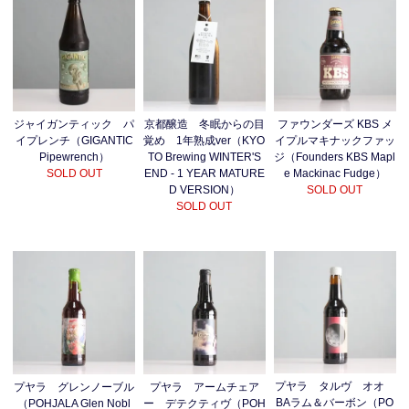
ジャイガンティック パ
京都醸造 冬眠からの目
ファウンダーズ KBS メ
イプレンチ（GIGANTIC
覚め 1年熟成ver（KYO
イプルマキナックファッ
Pipewrench）
TO Brewing WINTER'S
ジ（Founders KBS Mapl
SOLD OUT
END - 1 YEAR MATURE
e Mackinac Fudge）
D VERSION）
SOLD OUT
SOLD OUT
プヤラ タルヴ オオ
プヤラ グレンノーブル
プヤラ アームチェア
BAラム＆バーボン（PO
（POHJALA Glen Nobl
ー デテクティヴ（POH