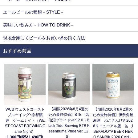
エールビールの種類－STYLE－
美味しい飲み方－HOW TO DRINK－
現地倉庫にてビールをお買い求め頂く方法
おすすめ商品
【期限2026年8月4週の
WCB ウェストコースト
【期限2026年8月2週の
ため最終特価】BTB 気
ブルーイング×京都醸
ため最終特価】伊勢角屋
仙沼プライドver12.0（B
造 ゲームナイト（WE
麦酒 ねこさんびき202
lack Tide Brewing BTB K
ST COAST BREWING G
6リニューアル版 缶（I
esennuma Pride ver. 12.
ame Night）
SEKADOYA BEER NEK
0）
1,360円(税込1,496円)
O SANBIKI2026 CAN）