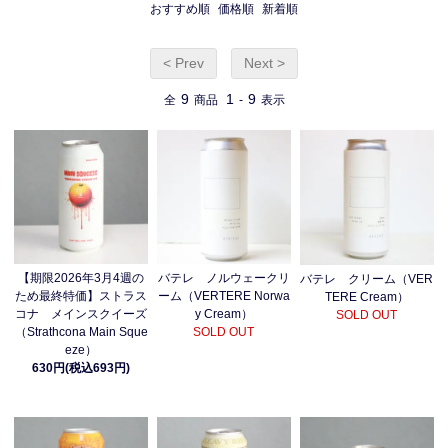
おすすめ順
価格順
新着順
< Prev
Next >
9
1
9
全
商品
-
表示
【期限2026年3月4週の
バテレ ノルウェークリ
バテレ クリーム（VER
ため最終特価】ストラス
ーム（VERTERE Norwa
TERE Cream）
コナ メインスクイーズ
y Cream）
SOLD OUT
（Strathcona Main Sque
SOLD OUT
eze）
630円(税込693円)