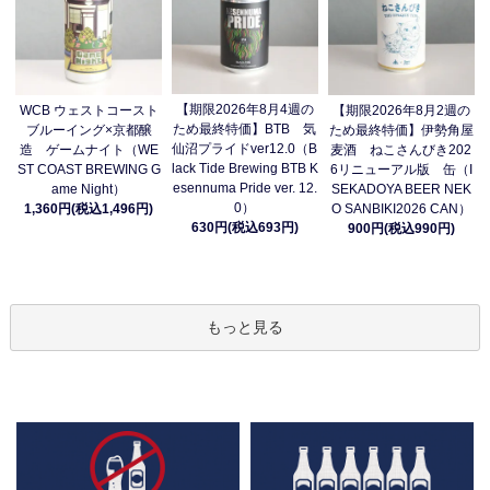
【期限2026年8月4週の
WCB ウェストコースト
【期限2026年8月2週の
ため最終特価】BTB 気
ブルーイング×京都醸
ため最終特価】伊勢角屋
仙沼プライドver12.0（B
造 ゲームナイト（WE
麦酒 ねこさんびき202
lack Tide Brewing BTB K
ST COAST BREWING G
6リニューアル版 缶（I
esennuma Pride ver. 12.
ame Night）
SEKADOYA BEER NEK
0）
1,360円(税込1,496円)
O SANBIKI2026 CAN）
630円(税込693円)
900円(税込990円)
もっと見る