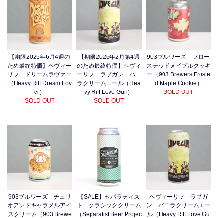
【期限2025年6月4週の
【期限2026年2月第4週
903ブルワーズ フロー
ため最終特価】ヘヴィー
のため最終特価】ヘヴィ
ステッドメイプルクッキ
リフ ドリームラヴァー
ーリフ ラブガン バニ
ー（903 Brewers Froste
（Heavy Riff Dream Lov
ラクリームエール（Hea
d Maple Cookie）
er）
vy Riff Love Gun）
SOLD OUT
SOLD OUT
SOLD OUT
903ブルワーズ チュリ
【SALE】セパラティス
ヘヴィーリフ ラブガ
オアンドキャラメルアイ
ト クラシッククリーム
ン バニラクリームエー
スクリーム（903 Brewe
（Separatist Beer Projec
ル（Heavy Riff Love Gu