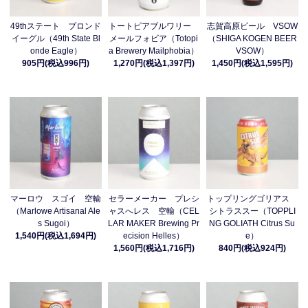
49thステート ブロンド
トートピアブルワリー
志賀高原ビール VSOW
イーグル（49th State Bl
メールフォビア（Totopi
（SHIGA KOGEN BEER
onde Eagle）
a Brewery Mailphobia）
VSOW）
905円(税込996円)
1,270円(税込1,397円)
1,450円(税込1,595円)
マーロウ スゴイ 空輸
セラーメーカー プレシ
トップリングゴリアス
（Marlowe Artisanal Ale
ャスへレス 空輸（CEL
シトラススー（TOPPLI
s Sugoi）
LAR MAKER Brewing Pr
NG GOLIATH Citrus Su
1,540円(税込1,694円)
ecision Helles）
e）
1,560円(税込1,716円)
840円(税込924円)