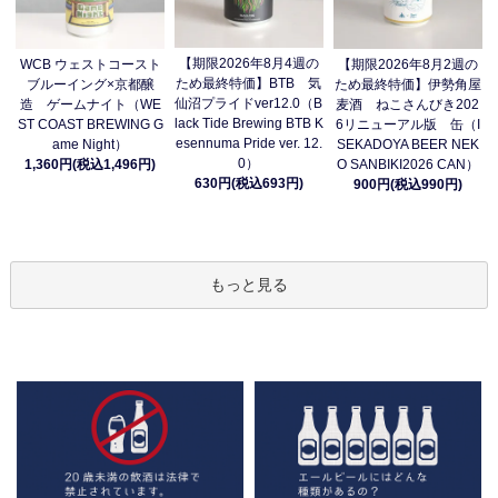
【期限2026年8月4週の
WCB ウェストコースト
【期限2026年8月2週の
ため最終特価】BTB 気
ブルーイング×京都醸
ため最終特価】伊勢角屋
仙沼プライドver12.0（B
造 ゲームナイト（WE
麦酒 ねこさんびき202
lack Tide Brewing BTB K
ST COAST BREWING G
6リニューアル版 缶（I
esennuma Pride ver. 12.
ame Night）
SEKADOYA BEER NEK
0）
1,360円(税込1,496円)
O SANBIKI2026 CAN）
630円(税込693円)
900円(税込990円)
もっと見る