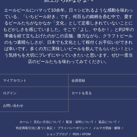
エールビールにハマって10余年。日々シビれるような感動を味わっ
ている、「いちビール好き」です。何百もの銘柄を呑む中で、愛す
るビールたちがなかなか「文化」として定着しきれていないことに
もどかしさを感じていました。そこで「よし、やるか！」と約2年の
準備を経て立ち上げたのがこの店舗。微力ながら、クラフトビール
のもつ素晴らしさが、日本でも文化として根付くお手伝いができれ
ば幸いです。多くの方に美味しいビールを飲んでもらいたい！とい
う気持ちを大切にブレずにやっていきたいと思います。ぜひ一度当
店のビールたちを味わってみてください。
マイアカウント
会員登録
ログイン
カートを見る
お問い合わせ
ホーム
/
支払い方法について
/
配送・送料について
/
返品について
/
特定商取引法に基づく表記
/
プライバシーポリシー
/
メルマガ登録・解除
/
ショップブログ
/
RSS
/
ATOM