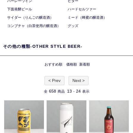
バーレーワイン
ビター
下面発酵ビール
ハードセルツァー
サイダー（りんごの醸造酒）
ミード（蜂蜜の醸造酒）
コンブチャ（白茶使用の醸造酒）
グッズ
その他の種類-OTHER STYLE BEER-
おすすめ順
価格順
新着順
< Prev
Next >
658
13
24
全
商品
-
表示