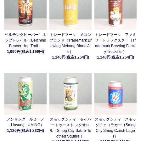
ベルチングビーバー ホ
トレードマーク メコン
トレードマーク ファミ
ップトレイル（Belching
ブロンド（Trademark Br
リートラックスター（Tr
Beaver Hop Trail）
ewing Mekong Blond Al
ademark Brewing Famil
1,090円(税込1,199円)
e）
y Truckster）
1,140円(税込1,254円)
1,140円(税込1,254円)
アンサング ルミーノ
スモッグシティ セイバ
スモッグシティ スモッ
（Unsung LUMINO）
ートゥースド スクオロ
グチェコラガー（Smog
1,120円(税込1,232円)
ル（Smog City Sabre-To
City Smog Czech Lage
othed Squirrel）
r）