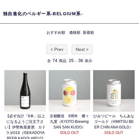
独自進化のベルギー系-BELGIUM系-
おすすめ順
価格順
新着順
< Prev
Next >
74
25
36
全
商品
-
表示
【必ず合計「6本」以上
京都醸造 9周年 燦々
ひみつビール ちんあな
になるようご注文下さ
九度（KYOTO Brewing
ゴールド（HIMITSU BE
い】伊勢角屋麦酒 カド
SAN SAN KUDO）
ER CHIN ANA GOLD）
ラボ018（ISEKADOYA
SOLD OUT
SOLD OUT
BEER KADOLABO 01