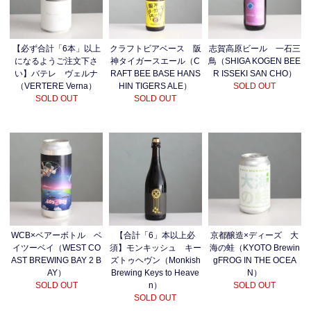
【必ず合計「6本」以上
クラフトビアベース 阪
志賀高原ビール 一石三
になるようご注文下さ
神タイガースエール（C
鳥（SHIGA KOGEN BEE
い】バテレ ヴェルナ
RAFT BEE BASE HANS
R ISSEKI SAN CHO）
（VERTERE Verna）
HIN TIGERS ALE）
SOLD OUT
SOLD OUT
SOLD OUT
WCB×ベアーボトル ベ
【合計「6」本以上必
京都醸造×ディーズ 大
イツーベイ（WEST CO
須】モンキッシュ キー
海の蛙（KYOTO Brewin
AST BREWING BAY 2 B
ズトゥヘヴン（Monkish
gFROG IN THE OCEA
AY）
Brewing Keys to Heave
N）
SOLD OUT
n）
SOLD OUT
SOLD OUT