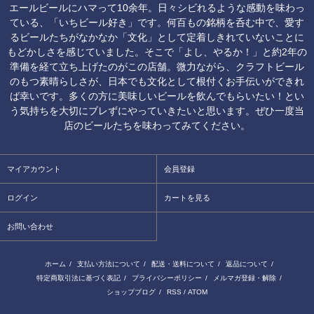
エールビールにハマって10余年。日々シビれるような感動を味わっ
ている、「いちビール好き」です。何百もの銘柄を呑む中で、愛す
るビールたちがなかなか「文化」として定着しきれていないことに
もどかしさを感じていました。そこで「よし、やるか！」と約2年の
準備を経て立ち上げたのがこの店舗。微力ながら、クラフトビール
のもつ素晴らしさが、日本でも文化として根付くお手伝いができれ
ば幸いです。多くの方に美味しいビールを飲んでもらいたい！とい
う気持ちを大切にブレずにやっていきたいと思います。ぜひ一度当
店のビールたちを味わってみてください。
マイアカウント
会員登録
ログイン
カートを見る
お問い合わせ
ホーム
/
支払い方法について
/
配送・送料について
/
返品について
/
特定商取引法に基づく表記
/
プライバシーポリシー
/
メルマガ登録・解除
/
ショップブログ
/
RSS
/
ATOM