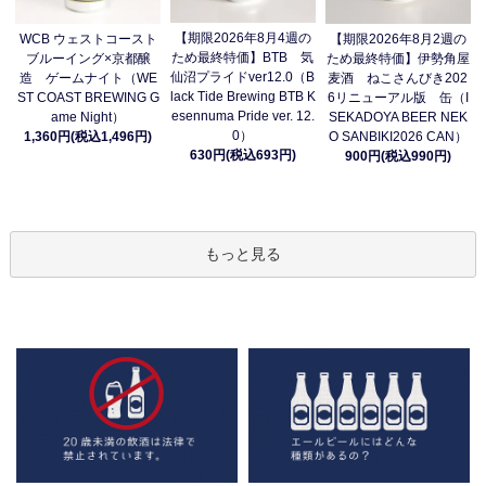
【期限2026年8月4週の
WCB ウェストコースト
【期限2026年8月2週の
ため最終特価】BTB 気
ブルーイング×京都醸
ため最終特価】伊勢角屋
仙沼プライドver12.0（B
造 ゲームナイト（WE
麦酒 ねこさんびき202
lack Tide Brewing BTB K
ST COAST BREWING G
6リニューアル版 缶（I
esennuma Pride ver. 12.
ame Night）
SEKADOYA BEER NEK
0）
1,360円(税込1,496円)
O SANBIKI2026 CAN）
630円(税込693円)
900円(税込990円)
もっと見る