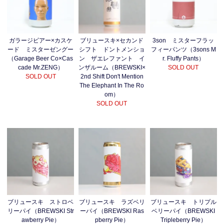
ガラージビアー×カスケ
ブリュースキ×セカンド
3son ミスターフラッ
ード ミスターゼングー
シフト ドントメンショ
フィーパンツ（3sons M
（Garage Beer Co×Cas
ン ザエレファント イ
r. Fluffy Pants）
cade Mr.ZENG）
ンザルーム（BREWSKI×
SOLD OUT
SOLD OUT
2nd Shift Don't Mention
The Elephant In The Ro
om）
SOLD OUT
ブリュースキ ストロベ
ブリュースキ ラズベリ
ブリュースキ トリプル
リーパイ（BREWSKI Str
ーパイ（BREWSKI Ras
ベリーパイ（BREWSKI
awberry Pie）
pberry Pie）
Tripleberry Pie）