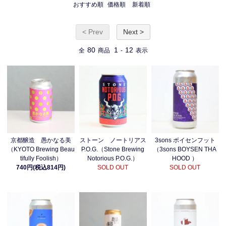
おすすめ順
価格順
新着順
< Prev
Next >
80
1
12
全
商品
-
表示
京都醸造 愚かなる美
ストーン ノートリアス
3sons ボイセンフット
（KYOTO Brewing Beau
P.O.G.（Stone Brewing
（3sons BOYSEN THA
tifully Foolish）
Notorious P.O.G.）
HOOD ）
740円(税込814円)
SOLD OUT
SOLD OUT