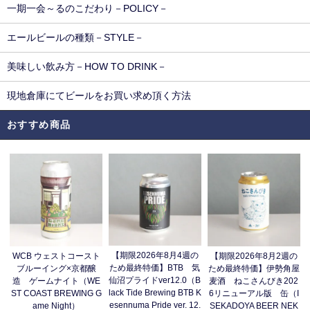
一期一会～るのこだわり－POLICY－
エールビールの種類－STYLE－
美味しい飲み方－HOW TO DRINK－
現地倉庫にてビールをお買い求め頂く方法
おすすめ商品
【期限2026年8月4週の
WCB ウェストコースト
【期限2026年8月2週の
ため最終特価】BTB 気
ブルーイング×京都醸
ため最終特価】伊勢角屋
仙沼プライドver12.0（B
造 ゲームナイト（WE
麦酒 ねこさんびき202
lack Tide Brewing BTB K
ST COAST BREWING G
6リニューアル版 缶（I
esennuma Pride ver. 12.
ame Night）
SEKADOYA BEER NEK