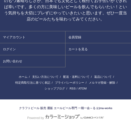
のもつ素晴らしさが、日本でも文化として根付くお手伝いができれ
ば幸いです。多くの方に美味しいビールを飲んでもらいたい！とい
う気持ちを大切にブレずにやっていきたいと思います。ぜひ一度当
店のビールたちを味わってみてください。
マイアカウント
会員登録
ログイン
カートを見る
お問い合わせ
ホーム
/
支払い方法について
/
配送・送料について
/
返品について
/
特定商取引法に基づく表記
/
プライバシーポリシー
/
メルマガ登録・解除
/
ショップブログ
/
RSS
/
ATOM
クラフトビール 販売 通販 エールビール専門 一期一会～る (c)ma-works
Powered by