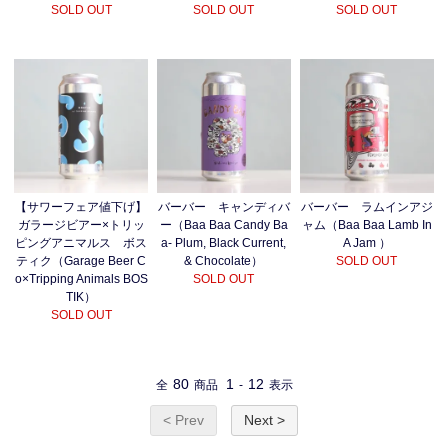
SOLD OUT
SOLD OUT
SOLD OUT
【サワーフェア値下げ】
バーバー キャンディバ
バーバー ラムインアジ
ガラージビアー×トリッ
ー（Baa Baa Candy Ba
ャム（Baa Baa Lamb In
ピングアニマルス ボス
a- Plum, Black Current,
A Jam ）
ティク（Garage Beer C
& Chocolate）
SOLD OUT
o×Tripping Animals BOS
SOLD OUT
TIK）
SOLD OUT
80
1
12
全
商品
-
表示
< Prev
Next >