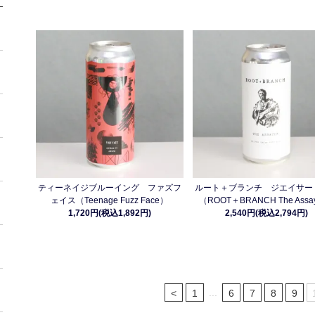
ティーネイジブルーイング ファズフ
ルート＋ブランチ ジエイサー
ェイス（Teenage Fuzz Face）
（ROOT＋BRANCH The Assa
1,720円(税込1,892円)
2,540円(税込2,794円)
...
<
1
6
7
8
9