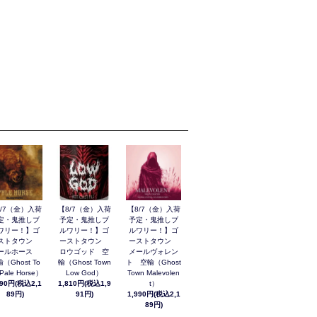
8/7（金）入荷
【8/7（金）入荷
【8/7（金）入荷
定・鬼推しブ
予定・鬼推しブ
予定・鬼推しブ
ワリー！】ゴ
ルワリー！】ゴ
ルワリー！】ゴ
ストタウン
ーストタウン
ーストタウン
ールホース
ロウゴッド 空
メールヴォレン
（Ghost To
輸（Ghost Town
ト 空輸（Ghost
Pale Horse）
Low God）
Town Malevolen
990円(税込2,1
1,810円(税込1,9
t）
89円)
91円)
1,990円(税込2,1
89円)