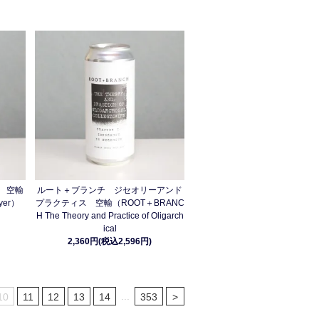
 空輸
ルート＋ブランチ ジセオリーアンド
yer）
プラクティス 空輸（ROOT＋BRANC
H The Theory and Practice of Oligarch
ical
2,360円(税込2,596円)
...
10
11
12
13
14
353
>