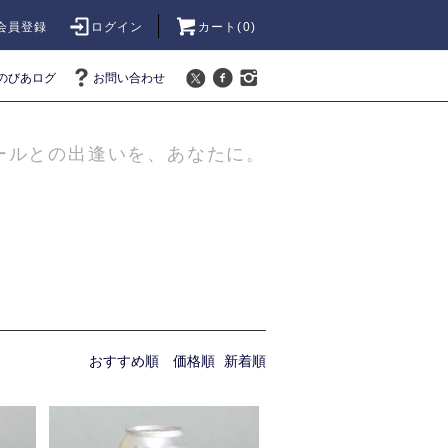
会員登録
ログイン
カート(
0
)
のびあログ
お問い合わせ
ールとの出逢いを、あなたに。
おすすめ順
価格順
新着順