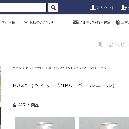
アカウント
ープから探す
お店のこだわり
メルマガ登録・解除
店主
一期一会のビ
ホーム
>
ガツンと苦い-IPA系-
>
HAZY（ヘイジーなIPA・ペールエール）
HAZY（ヘイジーなIPA・ペールエール）
4227
全
商品