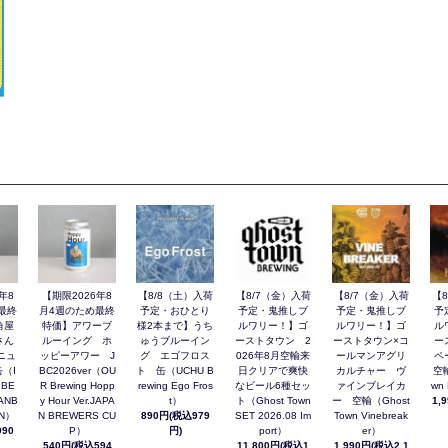
年8
【期限2026年8
【8/8（土）入荷
【8/7（金）入荷
【8/7（金）入荷
【
最終
月4週のため最終
予定・おひとり
予定・鬼推しブ
予定・鬼推しブ
予
角屋
特価】アワーブ
様2本まで】うち
ルワリー！】ゴ
ルワリー！】ゴ
ル
さん
ルーイング ホ
ゅうブルーイン
ーストタウン 2
ーストタウン×コ
ー
ニュ
ッピーアワー J
グ エゴフロス
026年8月空輸来
ールマンアグリ
ペ
（I
BC2026ver（OU
ト 缶（UCHU B
日クリアで爽快
カルチャー ヴ
空輸
 BE
R Brewing Hopp
rewing Ego Fros
なビール6種セッ
ァインブレイカ
wn 
ANB
y Hour Ver.JAPA
t）
ト（Ghost Town
ー 空輸（Ghost
1,
AN）
N BREWERS CU
890円(税込979
SET 2026.08 Im
Town Vinebreak
90
P）
円)
port）
er）
540円(税込594
11,800円(税込1
1,990円(税込2,1