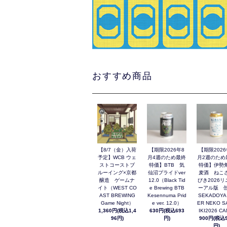
おすすめ商品
【8/7（金）入荷
【期限2026年8
【期限2026
予定】WCB ウェ
月4週のため最終
月2週のため
ストコーストブ
特価】BTB 気
特価】伊勢
ルーイング×京都
仙沼プライドver
麦酒 ねこ
醸造 ゲームナ
12.0（Black Tid
びき2026リ
イト（WEST CO
e Brewing BTB
ーアル版 缶
AST BREWING
Kesennuma Prid
SEKADOYA
Game Night）
e ver. 12.0）
ER NEKO S
1,360円(税込1,4
630円(税込693
IKI2026 C
96円)
円)
900円(税込9
円)